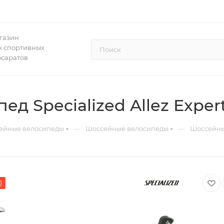
газин
 спортивных
осаратов
 Specialized Allez Expert
—
—
ейные велосипеды
Шоссейные велосипеды
Шоссейный
)