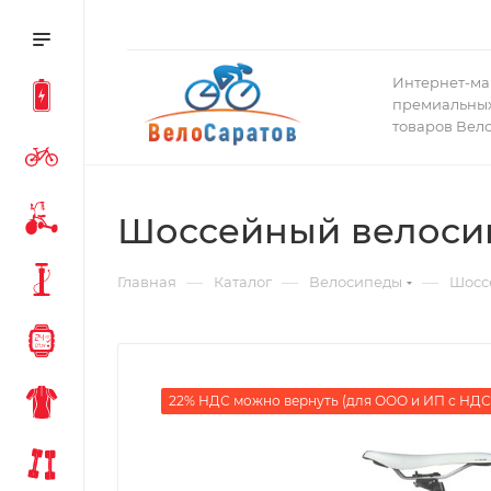
Интернет-ма
премиальных
товаров Вел
Шоссейный велосипед
—
—
—
Главная
Каталог
Велосипеды
Шосс
22% НДС можно вернуть (для ООО и ИП с НДС