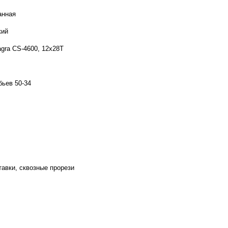
анная
кий
agra CS-4600, 12x28T
бьев 50-34
тавки, сквозные прорези