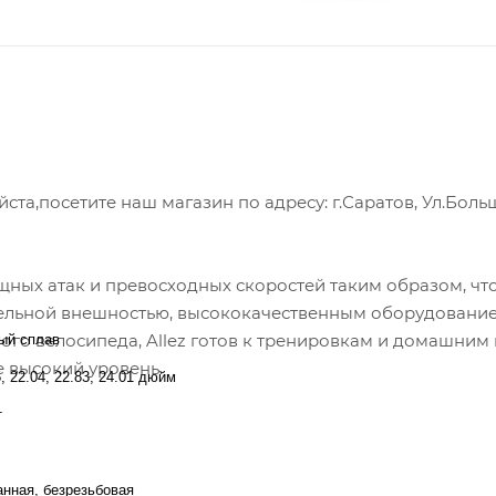
а,посетите наш магазин по адресу: г.Саратов, Ул.Боль
щных атак и превосходных скоростей таким образом, чт
тельной внешностью, высококачественным оборудовани
го велосипеда, Allez готов к тренировкам и домашним 
ый сплав
 высокий уровень.
5, 22.04, 22.83, 24.01 дюйм
т
анная, безрезьбовая