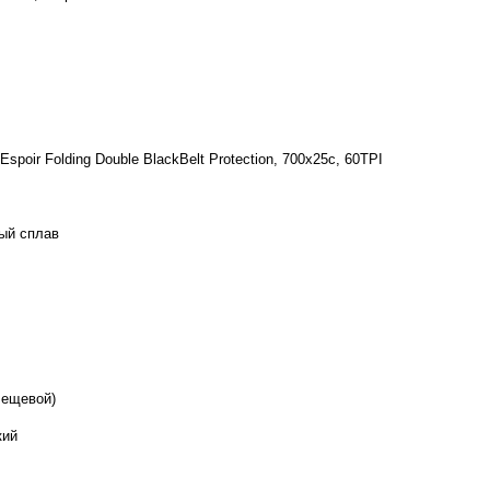
 Espoir Folding Double BlackBelt Protection, 700x25c, 60TPI
ый сплав
лещевой)
кий