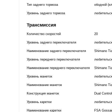
Тип заднего тормоза
ободной (к
Уровень заднего тормоза
любительс
Трансмиссия
Количество скоростей
20
Уровень заднего переключателя
любительс
Наименование заднего переключателя
Shimano Ti
Уровень переднего переключателя
любительс
Наименование переднего переключателя
Shimano Ti
Уровень манеток
любительс
Наименование манеток
Shimano Tia
Конструкция манеток
Dual Control
Уровень каретки
любительс
Наименование каретки
FSA Gossa