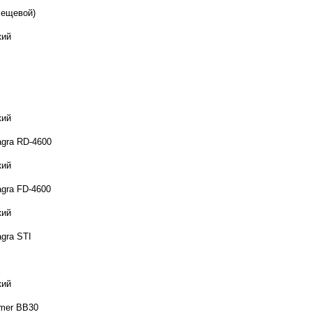
лещевой)
кий
кий
agra RD-4600
кий
agra FD-4600
кий
gra STI
кий
mer BB30