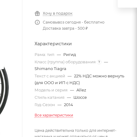
Хочу в подарок
Самовывоз сегодня - бесплатно
Доставка завтра - 500 ₽
Характеристики
Рама: тип
—
Ригид
Класс (группа) оборудования
—
?
Shimano Tiagra
Текст с акцией
—
22% НДС можно вернуть
(для ООО и ИП с НДС)
Модель и серия
—
Allez
Стиль катания
—
Шоссе
Год-Сезон
—
2014
Все характеристики
Цена действительна только для интернет-
магазина и может отличаться от цен в