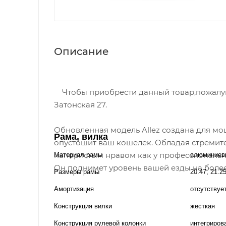
Описание
Чтобы приобрести данный товар,пожалуйст
Затонская 27.
Обновленная модель Allez создана для мо
Рама, вилка
опустошит ваш кошелек. Обладая стреми
напористым нравом как у профессионально
Материал рамы
алюминиев
Он поднимет уровень вашей езды на более
Размеры рамы
20.47, 21.2
Амортизация
отсутствуе
Конструкция вилки
жесткая
Конструкция рулевой колонки
интегриров