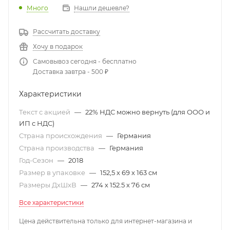
Много
Нашли дешевле?
Рассчитать доставку
Хочу в подарок
Самовывоз сегодня - бесплатно
Доставка завтра - 500 ₽
Характеристики
Текст с акцией
—
22% НДС можно вернуть (для ООО и
ИП с НДС)
Страна происхождения
—
Германия
Страна производства
—
Германия
Год-Сезон
—
2018
Размер в упаковке
—
152,5 х 69 х 163 см
Размеры ДхШхВ
—
274 х 152.5 х 76 см
Все характеристики
Цена действительна только для интернет-магазина и