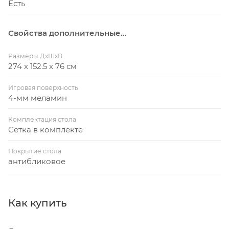
Есть
Размер в рабочем состоянии: 274 x 152.5 x 76 см
Страна изготовления: Германия
Свойства дополнительные...
Гарантия: 12 месяцев
Размеры ДхШхВ
274 х 152.5 х 76 см
Игровая поверхность
4-мм меламин
Комплектация стола
Сетка в комплекте
Покрытие стола
антибликовое
Как купить