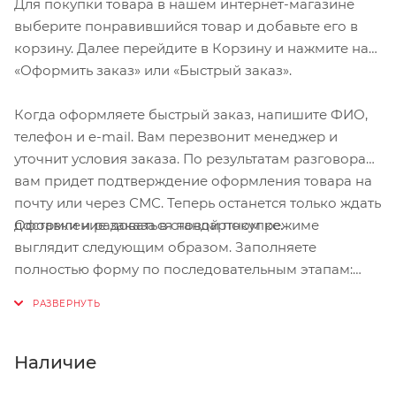
Для покупки товара в нашем интернет-магазине
выберите понравившийся товар и добавьте его в
корзину. Далее перейдите в Корзину и нажмите на
«Оформить заказ» или «Быстрый заказ».
Когда оформляете быстрый заказ, напишите ФИО,
телефон и e-mail. Вам перезвонит менеджер и
уточнит условия заказа. По результатам разговора
вам придет подтверждение оформления товара на
почту или через СМС. Теперь останется только ждать
Оформление заказа в стандартном режиме
доставки и радоваться новой покупке.
выглядит следующим образом. Заполняете
полностью форму по последовательным этапам:
адрес, способ доставки, оплаты, данные о себе.
Советуем в комментарии к заказу написать
информацию, которая поможет курьеру вас найти.
Нажмите кнопку «Оформить заказ».
Наличие