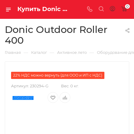
0
Купить Donic Outdoor Roller 400 за рублей, а со скидкой 99 990 руб.
Donic Outdoor Roller
400
—
—
—
Главная
Каталог
Активное лето
Оборудование для
22% НДС можно вернуть (для ООО и ИП с НДС)
Артикул:
230294-G
Вес:
0 кг.