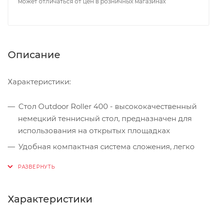
может отличаться от цен в розничных магазинах
Описание
Характеристики:
Стол Outdoor Roller 400 - высококачественный
немецкий теннисный стол, предназначен для
использования на открытых площадках
Удобная компактная система сложения, легко
складывается и раскладывается, оборудован
надежной системой блокировки столешниц
Рама изготовлена из стальных труб диаметром
Характеристики
25мм, покрытых порошковым покрытием
Так же стол оборудован встроенной сеткой, не