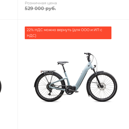
Розничная цена
529 000
руб.
22% НДС можно вернуть (для ООО и ИП с
НДС)