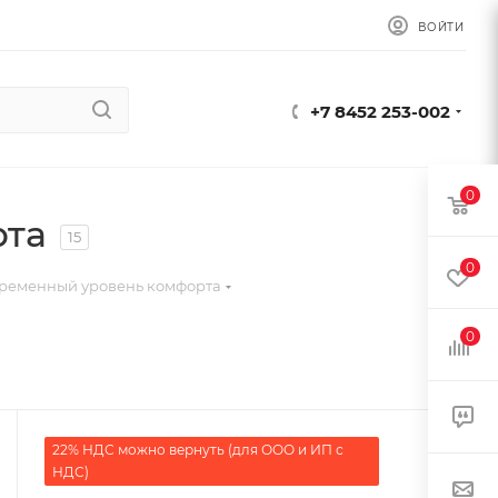
ВОЙТИ
+7 8452 253-002
0
рта
15
0
ременный уровень комфорта
0
22% НДС можно вернуть (для ООО и ИП с
НДС)