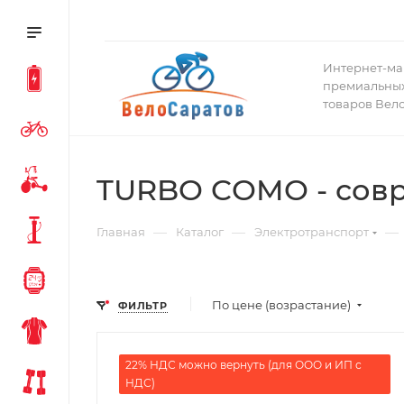
Интернет-ма
премиальных
товаров Вел
TURBO COMO - сов
—
—
—
Главная
Каталог
Электротранспорт
По цене (возрастание)
ФИЛЬТР
22% НДС можно вернуть (для ООО и ИП с
НДС)