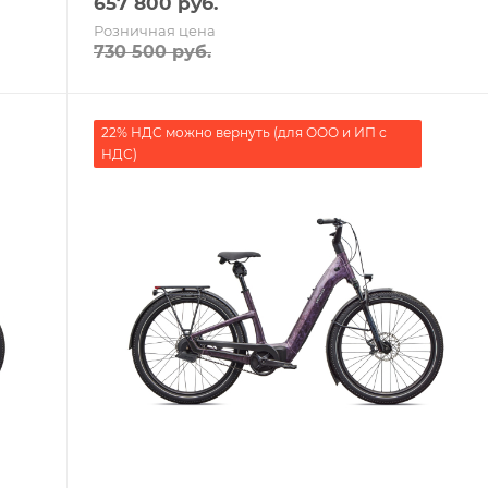
657 800
руб.
Розничная цена
730 500
руб.
22% НДС можно вернуть (для ООО и ИП с
НДС)