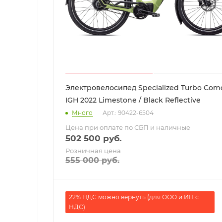
Электровелосипед Specialized Turbo Como
IGH 2022 Limestone / Black Reflective
Много
Арт.: 90422-6504
Цена при оплате по СБП и наличные
502 500
руб.
Розничная цена
555 000
руб.
22% НДС можно вернуть (для ООО и ИП с
НДС)