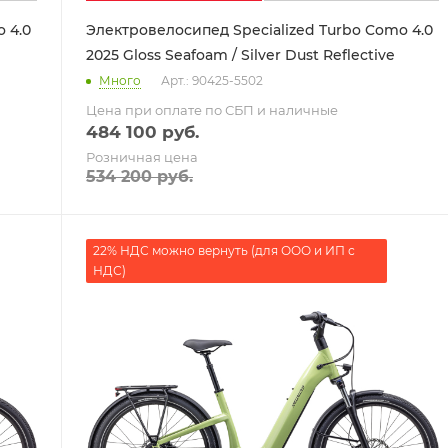
 4.0
Электровелосипед Specialized Turbo Como 4.0
2025 Gloss Seafoam / Silver Dust Reflective
Много
Арт.: 90425-5502
Цена при оплате по СБП и наличные
484 100
руб.
Розничная цена
534 200
руб.
22% НДС можно вернуть (для ООО и ИП с
НДС)