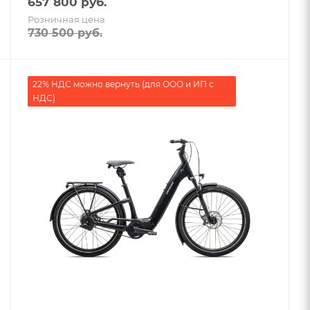
657 800
руб.
Розничная цена
730 500
руб.
22% НДС можно вернуть (для ООО и ИП с
НДС)