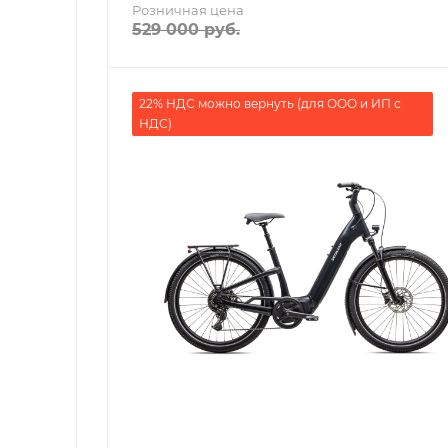
Розничная цена
529 000
руб.
22% НДС можно вернуть (для ООО и ИП с
НДС)