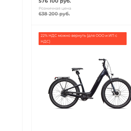
576 100
руб.
Розничная цена
638 200
руб.
22% НДС можно вернуть (для ООО и ИП с
НДС)