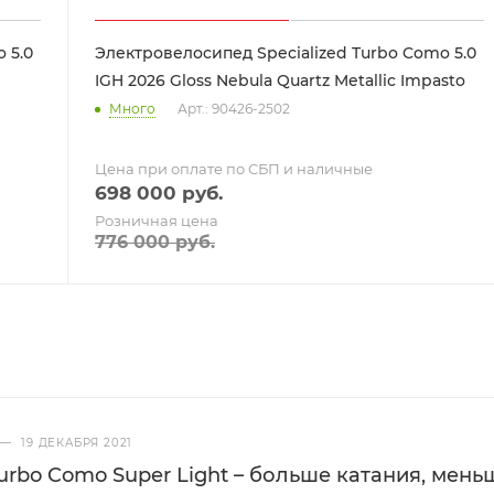
 5.0
Электровелосипед Specialized Turbo Como 5.0
IGH 2026 Gloss Nebula Quartz Metallic Impasto
Много
Арт.: 90426-2502
Цена при оплате по СБП и наличные
698 000
руб.
Розничная цена
776 000
руб.
—
19 ДЕКАБРЯ 2021
Turbo Como Super Light – больше катания, мен