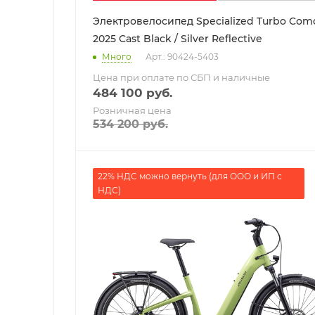
Электровелосипед Specialized Turbo Como
2025 Cast Black / Silver Reflective
Много
Арт.: 90424-5403
Цена при оплате по СБП и наличные
484 100
руб.
Розничная цена
534 200
руб.
22% НДС можно вернуть (для ООО и ИП с
НДС)