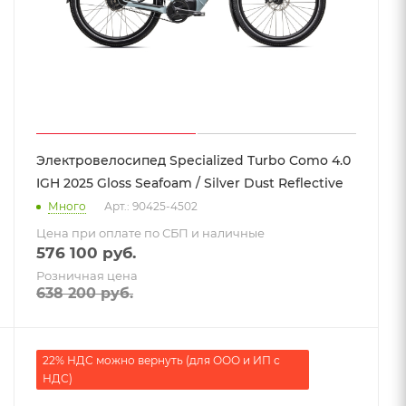
Электровелосипед Specialized Turbo Como 4.0
IGH 2025 Gloss Seafoam / Silver Dust Reflective
Много
Арт.: 90425-4502
Цена при оплате по СБП и наличные
576 100
руб.
Розничная цена
638 200
руб.
22% НДС можно вернуть (для ООО и ИП с
НДС)