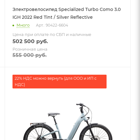
Электровелосипед Specialized Turbo Como 3.0
IGH 2022 Red Tint / Silver Reflective
Много
Арт.: 90422-6604
Цена при оплате по СБП и наличные
502 500
руб.
Розничная цена
555 000
руб.
22% НДС можно вернуть (для ООО и ИП с
НДС)