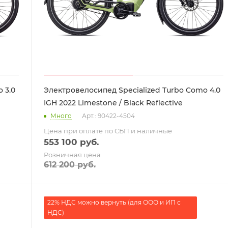
 3.0
Электровелосипед Specialized Turbo Como 4.0
IGH 2022 Limestone / Black Reflective
Много
Арт.: 90422-4504
Цена при оплате по СБП и наличные
553 100
руб.
Розничная цена
612 200
руб.
22% НДС можно вернуть (для ООО и ИП с
НДС)