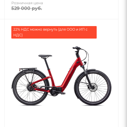
Розничная цена
529 000
руб.
22% НДС можно вернуть (для ООО и ИП с
НДС)