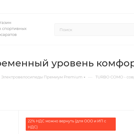
газин
 спортивных
осаратов
ременный уровень комфо
—
Электровелосипеды Премиум Premium
TURBO COMO - сов
22% НДС можно вернуть (для ООО и ИП с
НДС)