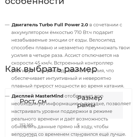
особенности
Двигатель Turbo Full Power 2.0
в сочетании с
аккумулятором ёмкостью 710 Вт.ч подарит
незабываемые эмоции от езды. Велосипед
способен плавно и незаметно преумножать твои
усилия в четыре раза. Ассист отключается на
скорости 45 км/ч. Встроенный контроллер
Как выбрать размер
реагирует на прикладываемые усилия, что
обеспечивает интуитивный и невероятно
плавный прирост мощности во время катания.
Дисплей MasterMind
отображает всю
Размер
Рост, см
необходимую информацию о поездке, позволяет
рамы
настраивать уровни поддержки в режиме
реального времени и даёт возможность
152-165
S
обновлять данные прямо на ходу, чтобы
велосипед со временем становился ещё лучше.