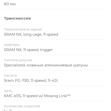
80 мм
Трансмиссия
Переключатель задний
SRAM NX, long cage, 11-speed
Шифтеры
SRAM NX, 11-speed, trigger
Система шатунов
Specialized, кованые алюминиевые шатуны
Кассета
Sram PG-1130, 11-speed, 11-42t
Цепь
KMC e11S, 11-speed w/ Missing Link™
Количество скоростей