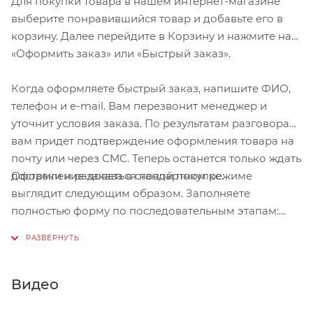
Для покупки товара в нашем интернет-магазине
выберите понравившийся товар и добавьте его в
корзину. Далее перейдите в Корзину и нажмите на
«Оформить заказ» или «Быстрый заказ».
Когда оформляете быстрый заказ, напишите ФИО,
телефон и e-mail. Вам перезвонит менеджер и
уточнит условия заказа. По результатам разговора
вам придет подтверждение оформления товара на
почту или через СМС. Теперь останется только ждать
Оформление заказа в стандартном режиме
доставки и радоваться новой покупке.
выглядит следующим образом. Заполняете
полностью форму по последовательным этапам:
адрес, способ доставки, оплаты, данные о себе.
Советуем в комментарии к заказу написать
информацию, которая поможет курьеру вас найти.
Нажмите кнопку «Оформить заказ».
Видео