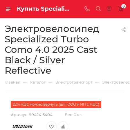
0
Купить Specialized Turbo Como 4.0 2025 Cast Black / Silver Reflective за рублей, а со скидкой 484 100 руб.
Электровелосипед
Specialized Turbo
Como 4.0 2025 Cast
Black / Silver
Reflective
—
—
—
Главная
Каталог
Электротранспорт
Электровело
22% НДС можно вернуть (для ООО и ИП с НДС)
Артикул:
90424-5404
Вес:
0 кг.