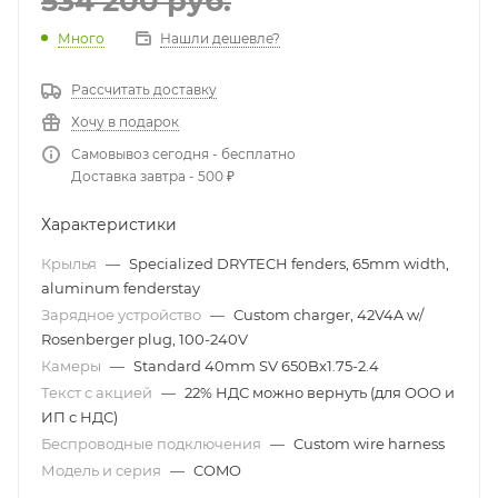
534 200
руб.
Много
Нашли дешевле?
Рассчитать доставку
Хочу в подарок
Самовывоз сегодня - бесплатно
Доставка завтра - 500 ₽
Характеристики
Крылья
—
Specialized DRYTECH fenders, 65mm width,
aluminum fenderstay
Зарядное устройство
—
Custom charger, 42V4A w/
Rosenberger plug, 100-240V
Камеры
—
Standard 40mm SV 650Bx1.75-2.4
Текст с акцией
—
22% НДС можно вернуть (для ООО и
ИП с НДС)
Беспроводные подключения
—
Custom wire harness
Модель и серия
—
COMO