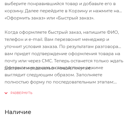
выберите понравившийся товар и добавьте его в
корзину. Далее перейдите в Корзину и нажмите на
«Оформить заказ» или «Быстрый заказ».
Когда оформляете быстрый заказ, напишите ФИО,
телефон и e-mail. Вам перезвонит менеджер и
уточнит условия заказа. По результатам разговора
вам придет подтверждение оформления товара на
почту или через СМС. Теперь останется только ждать
Оформление заказа в стандартном режиме
доставки и радоваться новой покупке.
выглядит следующим образом. Заполняете
полностью форму по последовательным этапам:
адрес, способ доставки, оплаты, данные о себе.
Советуем в комментарии к заказу написать
информацию, которая поможет курьеру вас найти.
Нажмите кнопку «Оформить заказ».
Наличие