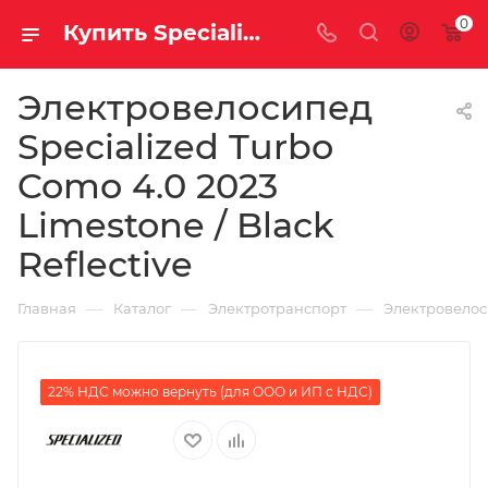
0
Купить Specialized Turbo Como 4.0 2023 Limestone / Black Reflective за рублей, а со скидкой 484 100 руб.
Электровелосипед
Specialized Turbo
Como 4.0 2023
Limestone / Black
Reflective
—
—
—
Главная
Каталог
Электротранспорт
Электровело
22% НДС можно вернуть (для ООО и ИП с НДС)