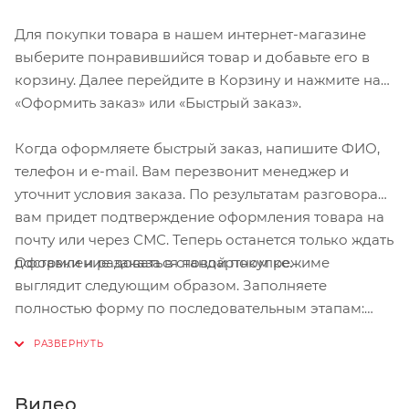
Для покупки товара в нашем интернет-магазине
выберите понравившийся товар и добавьте его в
корзину. Далее перейдите в Корзину и нажмите на
«Оформить заказ» или «Быстрый заказ».
Когда оформляете быстрый заказ, напишите ФИО,
телефон и e-mail. Вам перезвонит менеджер и
уточнит условия заказа. По результатам разговора
вам придет подтверждение оформления товара на
почту или через СМС. Теперь останется только ждать
Оформление заказа в стандартном режиме
доставки и радоваться новой покупке.
выглядит следующим образом. Заполняете
полностью форму по последовательным этапам:
адрес, способ доставки, оплаты, данные о себе.
Советуем в комментарии к заказу написать
информацию, которая поможет курьеру вас найти.
Нажмите кнопку «Оформить заказ».
Видео