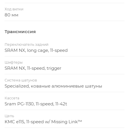
Ход вилки
80 мм
Трансмиссия
Переключатель задний
SRAM NX, long cage, 11-speed
Шифтеры
SRAM NX, 11-speed, trigger
Система шатунов
Specialized, кованые алюминиевые шатуны
Кассета
Sram PG-1130, 11-speed, 11-42t
Цепь
KMC e11S, 11-speed w/ Missing Link™