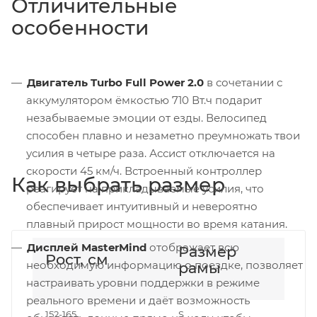
Отличительные
особенности
Двигатель Turbo Full Power 2.0
в сочетании с
аккумулятором ёмкостью 710 Вт.ч подарит
незабываемые эмоции от езды. Велосипед
способен плавно и незаметно преумножать твои
усилия в четыре раза. Ассист отключается на
скорости 45 км/ч. Встроенный контроллер
Как выбрать размер
реагирует на прикладываемые усилия, что
обеспечивает интуитивный и невероятно
плавный прирост мощности во время катания.
Дисплей MasterMind
отображает всю
Размер
Рост, см
необходимую информацию о поездке, позволяет
рамы
настраивать уровни поддержки в режиме
реального времени и даёт возможность
152-165
S