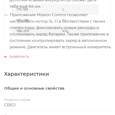
тебе ещё 64 км.
175-183
L
Приложение Mission Control позволяет
180-188
XL
настраивать мотор SL 1.1 в соответствии с твоим
стилем езды, фиксировать новые рекорды и
188-205
XXL
отслеживать заряд батареи. Также приложение в
состоянии контролировать заряд в автономном
режиме. Двигатель имеет встроенный измеритель
мощности, совместимый с любым ANT+
устройством. Если ты хочешь кататься без
приложения, то всегда сможешь воспользоваться
Turbo Connect Unit (TCU), размещенным в
Характеристики
верхней трубе.
С новым Future-Shock 2.0 ты будешь уставать
Общие и основные свойства
меньше, а ехать быстрее. Второе поколение
Модель и серия
Future-Shock гарантирует ещё больше контроля
CREO
за счёт регулировки компрессии на рулевом
стакане. А Smooth-Boot топ-кеп и вынос Future-