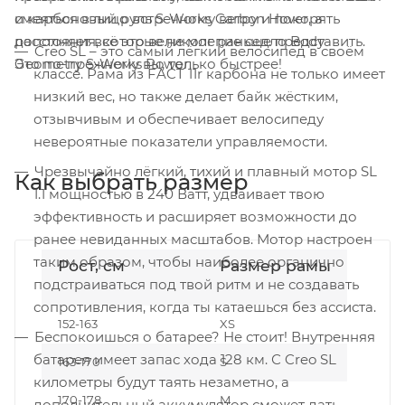
и карбоновый руль S-Works Carbon Hover, а
смеяться в лицо встречному ветру и покорять
дополняет всё это великолепие седло Body
расстояния, которые не мог раньше представить.
Creo SL – это самый лёгкий велосипед в своём
Geometry S-Works Power.
Это по-прежнему вы, только быстрее!
классе. Рама из FACT 11r карбона не только имеет
низкий вес, но также делает байк жёстким,
отзывчивым и обеспечивает велосипеду
невероятные показатели управляемости.
Чрезвычайно лёгкий, тихий и плавный мотор SL
Как выбрать размер
1.1 мощностью в 240 Ватт, удваивает твою
эффективность и расширяет возможности до
ранее невиданных масштабов. Мотор настроен
таким образом, чтобы наиболее органично
Рост, см
Размер рамы
подстраиваться под твой ритм и не создавать
сопротивления, когда ты катаешься без ассиста.
152-163
XS
Беспокоишься о батарее? Не стоит! Внутренняя
батарея имеет запас хода 128 км. С Creo SL
163-170
S
километры будут таять незаметно, а
170-178
M
дополнительный аккумулятор сможет дать