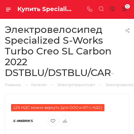
0
Купить Specialized S-Works Turbo Creo SL Carbon 2022 DSTBLU/DSTBLU/CARB за рублей, а со скидкой 1 377 700 руб.
Электровелосипед
Specialized S-Works
Turbo Creo SL Carbon
2022
DSTBLU/DSTBLU/CARB
—
—
—
Главная
Каталог
Электротранспорт
Электровело
22% НДС можно вернуть (для ООО и ИП с НДС)