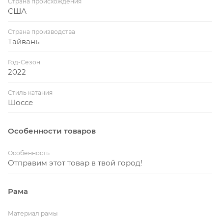
Страна происхождения
Stem придают байку более гармоничный вид.
США
За годы работы инженеры Specialized пришли к
Страна производства
выводу, что между райдерами одного пола
Тайвань
различий может быть больше, чем между
велосипедистами разного пола. Пол более не
Год-Сезон
2022
является достаточным основанием для
спецификации велосипеда, поэтому
Стиль катания
была разработана геометрия, которая подходит
Шоссе
всем, независимо от гендерной принадлежности.
Особенности товаров
Особенность
Отправим этот товар в твой город!
Рама
Материал рамы