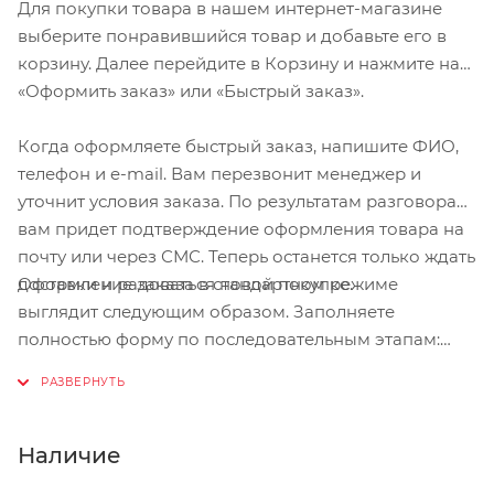
Для покупки товара в нашем интернет-магазине
выберите понравившийся товар и добавьте его в
корзину. Далее перейдите в Корзину и нажмите на
«Оформить заказ» или «Быстрый заказ».
Когда оформляете быстрый заказ, напишите ФИО,
телефон и e-mail. Вам перезвонит менеджер и
уточнит условия заказа. По результатам разговора
вам придет подтверждение оформления товара на
почту или через СМС. Теперь останется только ждать
Оформление заказа в стандартном режиме
доставки и радоваться новой покупке.
выглядит следующим образом. Заполняете
полностью форму по последовательным этапам:
адрес, способ доставки, оплаты, данные о себе.
Советуем в комментарии к заказу написать
информацию, которая поможет курьеру вас найти.
Нажмите кнопку «Оформить заказ».
Наличие