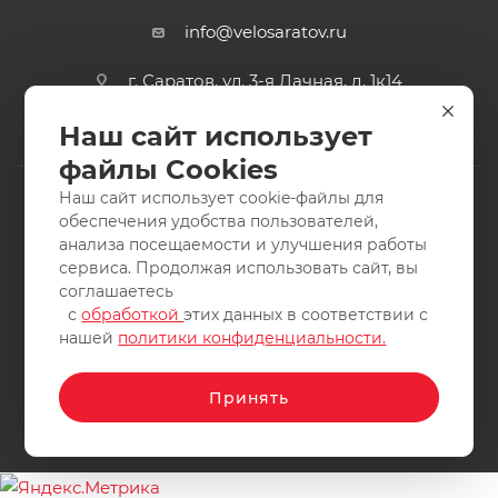
info@velosaratov.ru
г. Саратов, ул. 3-я Дачная, д. 1к14
Наш сайт использует
файлы Cookies
Наш сайт использует cookie-файлы для
обеспечения удобства пользователей,
анализа посещаемости и улучшения работы
2011-2026 © интернет-магазин спортивных товаров
сервиса. Продолжая использовать сайт, вы
ВелоСаратов. Не является публичной офертой. Все права
соглашаетесь
защищены. Заимствование материалов и фотографий
с
обработкой
этих данных в соответствии с
запрещено.
нашей
политики конфиденциальности.
Принять