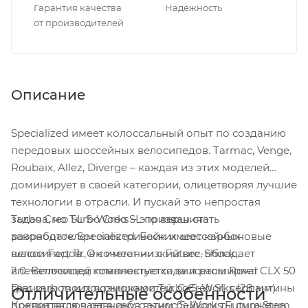
Гарантия качества
Надежность
от производителей
Описание
Specialized имеет колоссальный опыт по созданию
передовых шоссейных велосипедов. Tarmac, Venge,
Roubaix, Allez, Diverge – каждая из этих моделей
доминирует в своей категории, олицетворяя лучшие
технологии в отрасли. И пускай это непростая
Turbo Creo SL S-Works – это вершина
задача, но Turbo Creo SL призван стать
разработок Specialized. Байк имеет карбоновые
законодателем электрических шоссейных
шасси Fact 11r, в сочетании с Future-Shock
велосипедов. Он имеет низкий вес, обладает
2.0. Велосипед комплектуется вилсетом Roval CLX 50
впечатляющей плавностью хода и расширяет
Disc carbon и покрышками Turbo S-Works (28 мм).
границы твоих возможностей. С Creo SL серпантины
Отличительные особенности
Кокпит включает в себя вынос S-Works Future Stem
превратятся в равнину, с этим байком ты сможешь