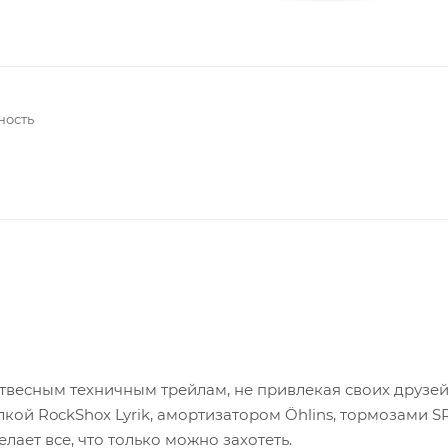
ность
 отвесным техничным трейлам, не привлекая своих друзей
ой RockShox Lyrik, амортизатором Öhlins, тормозами 
елает все, что только можно захотеть.