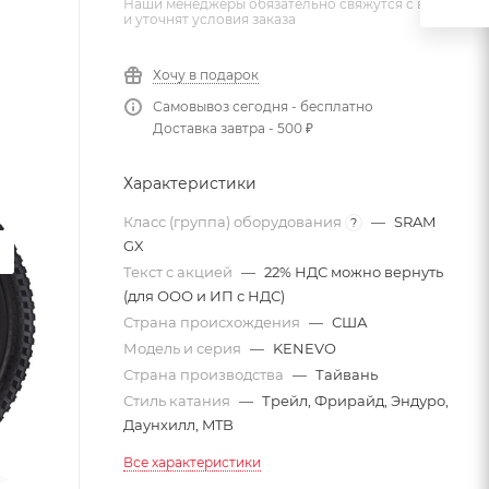
Наши менеджеры обязательно свяжутся с вами
и уточнят условия заказа
Хочу в подарок
Самовывоз сегодня - бесплатно
Доставка завтра - 500 ₽
Характеристики
Класс (группа) оборудования
—
SRAM
?
GX
Текст с акцией
—
22% НДС можно вернуть
(для ООО и ИП с НДС)
Страна происхождения
—
США
Модель и серия
—
KENEVO
Страна производства
—
Тайвань
Стиль катания
—
Трейл, Фрирайд, Эндуро,
Даунхилл, MTB
Все характеристики