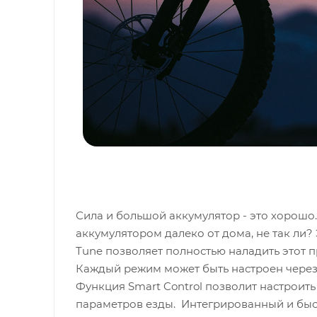
Сила и большой аккумулятор - это хорошо.
аккумулятором далеко от дома, не так ли? 
Tune позволяет полностью наладить этот 
Каждый режим может быть настроен через 
Функция Smart Control позволит настроить
параметров езды. Интегрированный и быст