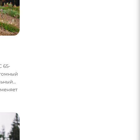
 65-
стомный
льный
 меняет