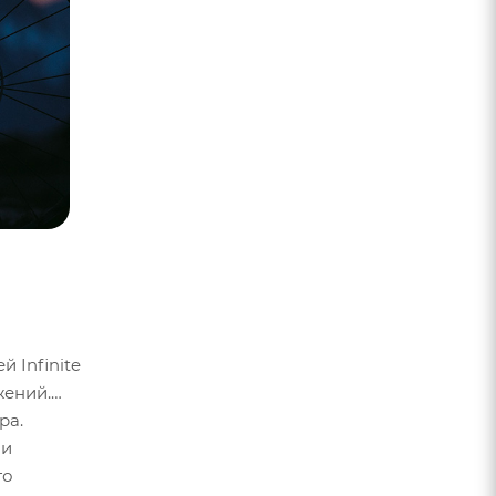
 Infinite
жений.
ра.
 и
то