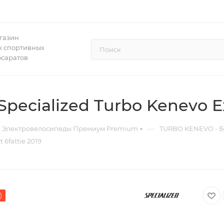
газин
 спортивных
осаратов
ecialized Turbo Kenevo Exp
—
Электровелосипеды Премиум Premium
TURBO KENEVO - Б
6fattie 2019
)