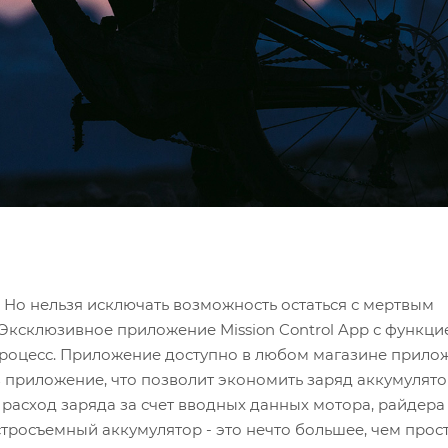
 Но нельзя исключать возможность остаться с мертвым
Эксклюзивное приложение Mission Control App с функцией
процесс. Приложение доступно в любом магазине прило
приложение, что позволит экономить заряд аккумулято
 расход заряда за счет вводных данных мотора, райдера
росъемный аккумулятор - это нечто большее, чем прос