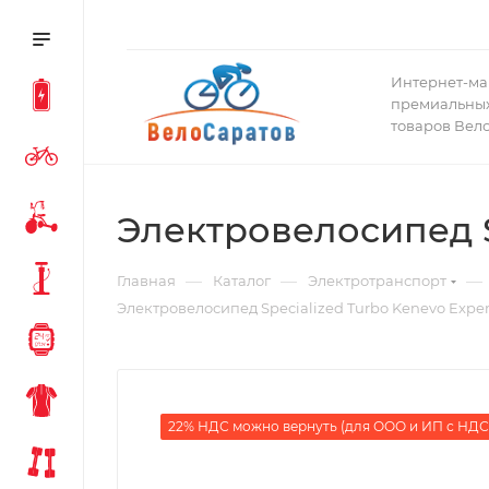
Интернет-ма
премиальных
товаров Вел
Электровелосипед Sp
—
—
—
Главная
Каталог
Электротранспорт
Электровелосипед Specialized Turbo Kenevo Expert 
22% НДС можно вернуть (для ООО и ИП с НДС