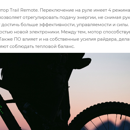
ор Trail Remote. Переключение на руле имеет 4 режим
ю позволяет отрегулировать подачу энергии, не снимая рук
ет достичь больше эффективности, управляемости и силы.
остью новой электроники. Между тем, мотор способству
Также ПО влияет и на собственные усилия райдера, дела
яют соблюдать тепловой баланс.