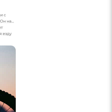
а
и с
 Он на
ет
я езду