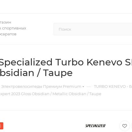
газин
 спортивных
осаратов
ecialized Turbo Kenevo SL
Obsidian / Taupe
—
Электровелосипеды Премиум Premium
TURBO KENEVO - Б
ert 2023 Gloss Obsidian / Metallic Obsidian / Taupe
)