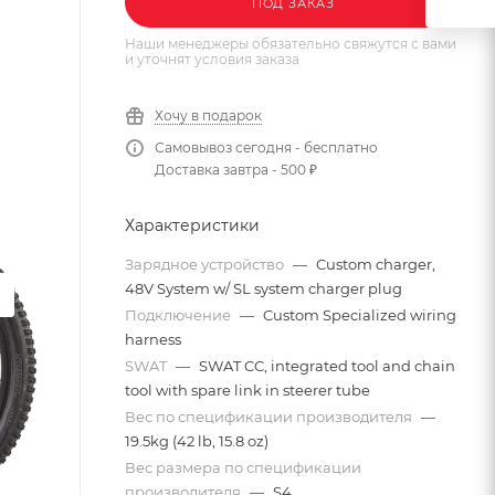
ПОД ЗАКАЗ
Наши менеджеры обязательно свяжутся с вами
и уточнят условия заказа
Хочу в подарок
Самовывоз сегодня - бесплатно
Доставка завтра - 500 ₽
Характеристики
Зарядное устройство
—
Custom charger,
48V System w/ SL system charger plug
Подключение
—
Custom Specialized wiring
harness
SWAT
—
SWAT CC, integrated tool and chain
tool with spare link in steerer tube
Вес по спецификации производителя
—
19.5kg (42 lb, 15.8 oz)
Вес размера по спецификации
производителя
—
S4