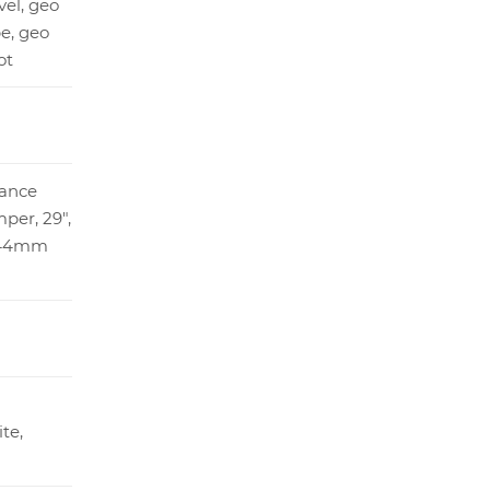
el, geo
e, geo
ot
ance
mper, 29",
 44mm
te,