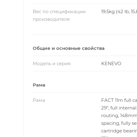
Вес по спецификации
19.5kg (42 lb, 15.
производителя
Общие и основные свойства
Модель и серия
KENEVO
Рама
Рама
FACT 11m full c
29", full interna
routing, 148m
spacing, fully s
cartridge beari