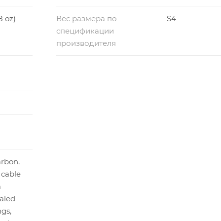
8 oz)
Вес размера по
S4
спецификации
производителя
arbon,
l cable
m
ealed
ngs,