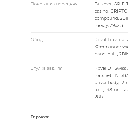
Покрышка передняя
Butcher, GRID 
casing, GRIPT
compound, 2Bli
Ready, 29x2.3"
Обода
Roval Traverse 2
30mm inner wi
hand-built, 2Bl
Втулка задняя
Roval DT Swiss 
Ratchet LN, S
driver body, 12
axle, 148mm sp
28h
Тормоза