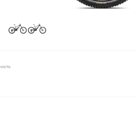
ность