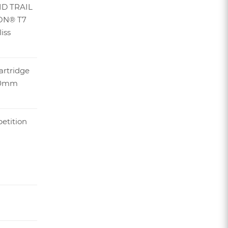
RID TRAIL
TON® T7
iss
artridge
110mm
etition