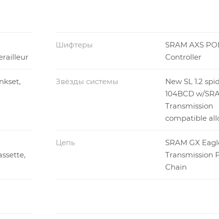
Шифтеры
SRAM AXS PO
railleur
Controller
nkset,
Звёзды системы
New SL 1.2 spid
104BCD w/SRA
Transmission
compatible all
Цепь
SRAM GX Eagl
ssette,
Transmission F
Chain