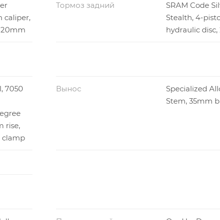
er
Тормоз задний
SRAM Code Sil
 caliper,
Stealth, 4-pisto
, 220mm
hydraulic dis
l, 7050
Вынос
Specialized All
Stem, 35mm b
egree
rise,
 clamp