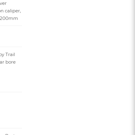
ver
n caliper,
c, 200mm
oy Trail
ar bore