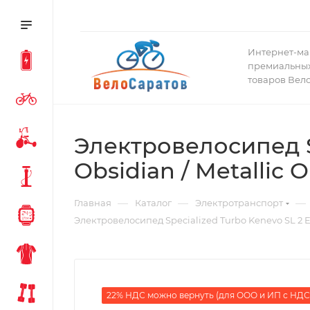
Интернет-ма
премиальных
товаров Вел
Электровелосипед Sp
Obsidian / Metallic 
—
—
—
Главная
Каталог
Электротранспорт
Электровелосипед Specialized Turbo Kenevo SL 2 Exp
22% НДС можно вернуть (для ООО и ИП с НДС