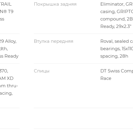
TRAIL
Покрышка задняя
Eliminator, G
ON® T9
casing, GRIP
ss
compound, 2Bl
Ready, 29x2.3"
9 Alloy,
Втулка передняя
Roval, sealed c
dth,
bearings, 15x
iss Ready
spacing, 28h
370,
Спицы
DT Swiss Comp
RAM XD
Race
mm thru-
acing,