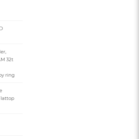
D
er,
M 32t
oy ring
e
lattop