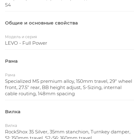
S4
Общие и основные свойства
Модель и серия
LEVO - Full Power
Рама
Рама
Specialized M5 premium alloy, 150mm travel, 29" wheel
front, 27.5" rear, BB height adjust, S-Sizing, internal
cable routing, 148mm spacing
Вилка
Вилка
RockShox 35 Silver, 35mm stanchion, Turnkey damper,
S1: 150mm travel, S2-S6: 160mm travel