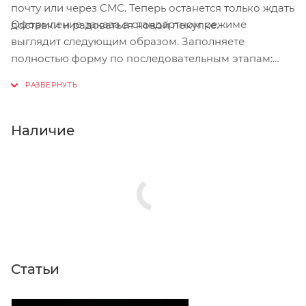
почту или через СМС. Теперь останется только ждать
Оформление заказа в стандартном режиме
доставки и радоваться новой покупке.
выглядит следующим образом. Заполняете
полностью форму по последовательным этапам:
адрес, способ доставки, оплаты, данные о себе.
Советуем в комментарии к заказу написать
информацию, которая поможет курьеру вас найти.
Нажмите кнопку «Оформить заказ».
Наличие
Статьи