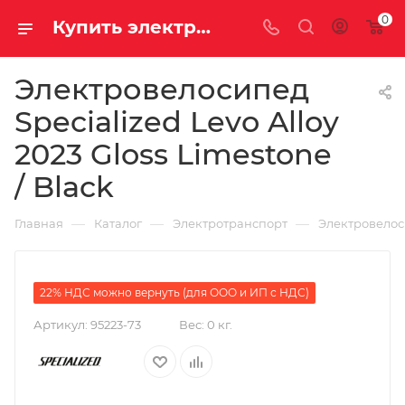
0
Купить электровелосипед Specialized Levo Alloy 2023 Gloss Limestone / Black за 680800.00000000 рублей в Саратове и Энгельсе в рассрочку или кредит выгодно
Электровелосипед
Specialized Levo Alloy
2023 Gloss Limestone
/ Black
—
—
—
Главная
Каталог
Электротранспорт
Электровело
22% НДС можно вернуть (для ООО и ИП с НДС)
Артикул:
95223-73
Вес:
0 кг.