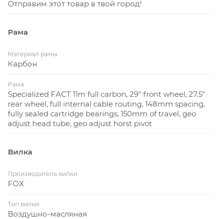
Отправим этот товар в твой город!
тем более манёвренным и отзывчивым будет
байк. И наоборот — чем больше размер, тем
Рама
больше стабильности и уверенности вы сможете
получить.
Материал рамы
Карбон
Рама
Specialized FACT 11m full carbon, 29" front wheel, 27.5"
rear wheel, full internal cable routing, 148mm spacing,
fully sealed cartridge bearings, 150mm of travel, geo
adjust head tube, geo adjust horst pivot
Вилка
Производитель вилки
FOX
Тип вилки
Воздушно-масляная