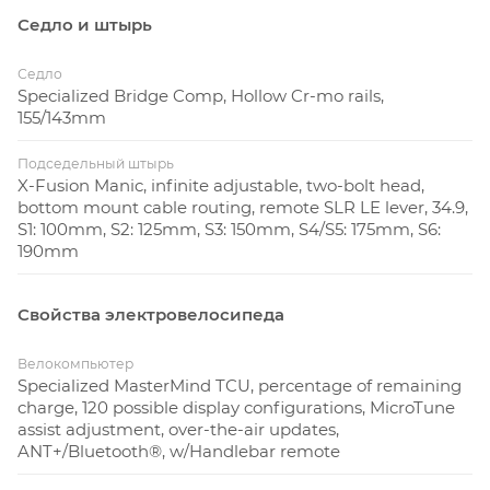
Седло и штырь
Седло
Specialized Bridge Comp, Hollow Cr-mo rails,
155/143mm
Подседельный штырь
X-Fusion Manic, infinite adjustable, two-bolt head,
bottom mount cable routing, remote SLR LE lever, 34.9,
S1: 100mm, S2: 125mm, S3: 150mm, S4/S5: 175mm, S6:
190mm
Свойства электровелосипеда
Велокомпьютер
Specialized MasterMind TCU, percentage of remaining
charge, 120 possible display configurations, MicroTune
assist adjustment, over-the-air updates,
ANT+/Bluetooth®, w/Handlebar remote