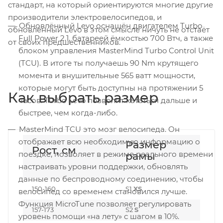
стандарт, на который ориентируются многие другие
производители электровелосипедов, и
Обновлённый Levo оснащён двигателем Turbo
обновлённый Levo в этом смысле ничуть не отстаёт
Full Power 2.1, батареей ёмкостью 700 Втч, а также
от своих предшественников.
блоком управления MasterMind Turbo Control Unit
(TCU). В итоге ты получаешь 90 Nm крутящего
момента и внушительные 565 ватт мощности,
которые могут быть доступны на протяжении 5
Как выбрать размер
часов. Turbo Levo позволит кататься дальше и
быстрее, чем когда-либо.
MasterMind TCU это мозг велосипеда. Он
отображает всю необходимую информацию о
Размер
Рост, см
поездке, позволяет в режиме реального времени
рамы
настраивать уровни поддержки, обновлять
данные по беспроводному соединению, чтобы
150-160
S1
XS
велосипед со временем становился лучше.
Функция MicroTune позволяет регулировать
157-173
S2
S
уровень помощи «на лету» с шагом в 10%.