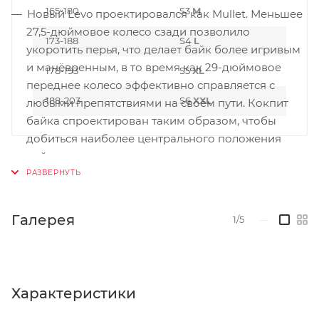
165-180
S3
M
Новый Levo проектировался как Mullet. Меньшее
27,5-дюймовое колесо сзади позволило
173-188
S4
L
укоротить перья, что делает байк более игривым
и манёвренным, в то время как 29-дюймовое
178-193
S5
XL
переднее колесо эффективно справляется с
188-203
S6
XXL
любыми препятствиями на своём пути. Кокпит
байка спроектирован таким образом, чтобы
добиться наиболее центрального положения
райдера, что положительно сказывается на
зацепе и контроле байка на поворотах.
Заваленный угол рулевого стакана в сочетании с
уменьшенным офсетом вилки гарантируют
Галерея
1/5
—
контроль на сложном рельефе.
Turbo Levo доступен в 6 различных вариантах
геометрии. Угол рулевого стакана можно
изменить с 63 до 65.5 градусов, а высоту каретки
Характеристики
можно уменьшить или увеличить в пределах 7 мм.