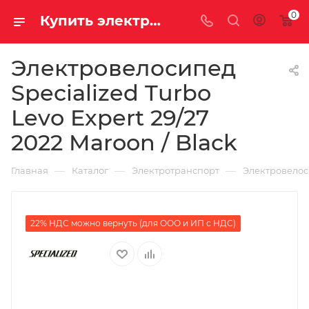
0
Купить электровелосипед Specialized Turbo Levo Expert 29/27 2022 Maroon / Black за 1086700.00000000 рублей в Саратове и Энгельсе в рассрочку или кредит выгодно
Электровелосипед
Specialized Turbo
Levo Expert 29/27
2022 Maroon / Black
—
—
—
Главная
Каталог
Электротранспорт
Электровело
22% НДС можно вернуть (для ООО и ИП с НДС)