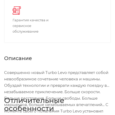
Гарантия качества и
сервисное
обслуживание
Описание
Совершенно новый Turbo Levo представляет собой
невообразимое сочетание человека и машины.
Обуздай технологии и преврати каждую поездку в
незабываемое приключение. Больше скорости.
Больше расстояния. Больше свободы. Больше
Отличительные
маршрутов, больше незабываемых впечатлений... С
особенности
момента своего появления Turbo Levo установил