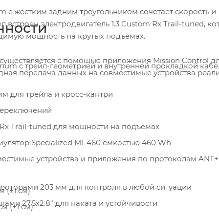
m с жестким задним треугольником сочетает скорость и
л встроен электродвигатель 1.3 Custom Rx Trail-tuned, к
нности
димую мощность на крутых подъемах.
существляется с помощью приложения Mission Control д
inum с трейл-геометрией и внутренней прокладкой кабе
одная передача данных на совместимые устройства реал
мм для трейла и кросс-кантри
переключений
 Rx Trail-tuned для мощности на подъёмах
улятор Specialized M1-460 ёмкостью 460 Wh
местимые устройства и приложения по протоколам ANT+
 роторами 203 мм для контроля в любой ситуации
 (±1 см)
ами 27.5х2.8" для наката и устойчивости
м (±1 см)