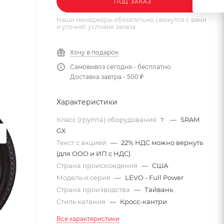
ПОД ЗАКАЗ
Наши менеджеры обязательно свяжутся с вами
и уточнят условия заказа
Хочу в подарок
Самовывоз сегодня - бесплатно
Доставка завтра - 500 ₽
Характеристики
Класс (группа) оборудования
—
SRAM
?
GX
Текст с акцией
—
22% НДС можно вернуть
(для ООО и ИП с НДС)
Страна происхождения
—
США
Модель и серия
—
LEVO - Full Power
Страна производства
—
Тайвань
Стиль катания
—
Кросс-кантри
Все характеристики