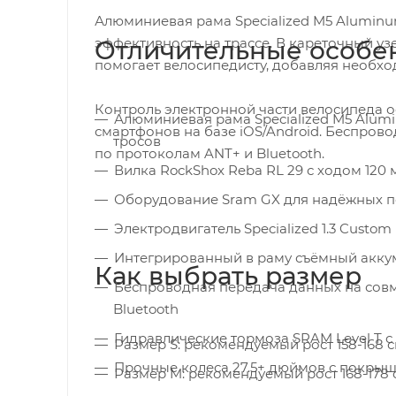
Алюминиевая рама Specialized M5 Aluminu
эффективность на трассе. В кареточный узе
Отличительные особе
помогает велосипедисту, добавляя необхо
Контроль электронной части велосипеда о
Алюминиевая рама Specialized M5 Alum
смартфонов на базе iOS/Android. Беспров
тросов
по протоколам ANT+ и Bluetooth.
Вилка RockShox Reba RL 29 с ходом 120 
Оборудование Sram GX для надёжных 
Электродвигатель Specialized 1.3 Custom
Интегрированный в раму съёмный аккум
Как выбрать размер
Беспроводная передача данных на сов
Bluetooth
Гидравлические тормоза SRAM Level T с
Размер S: рекомендуемый рост 158-168 см
Прочные колеса 27.5+ дюймов с покрышк
Размер M: рекомендуемый рост 168-178 с