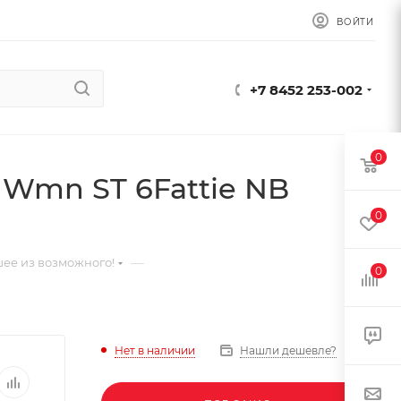
ВОЙТИ
+7 8452 253-002
0
 Wmn ST 6Fattie NB
0
—
ее из возможного!
0
Нет в наличии
Нашли дешевле?