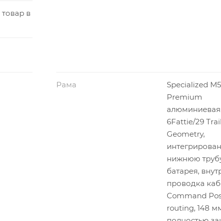
 товар в
Рама
Specialized M5
Premium
алюминиевая
6Fattie/29 Trai
Geometry,
интегрирован
нижнюю труб
батарея, внут
проводка каб
Command Post
routing, 148 м
полностью за