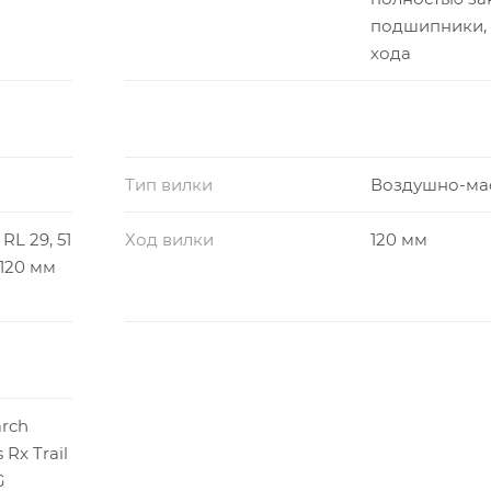
подшипники, 
хода
Тип вилки
Воздушно-ма
RL 29, 51
Ход вилки
120 мм
120 мм
rch
Rx Trail
G