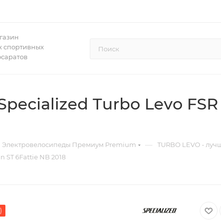
газин
 спортивных
осаратов
pecialized Turbo Levo FSR
—
Электровелосипеды Премиум Premium
TURBO LEVO - лучш
 ST 6Fattie NB 2018
)