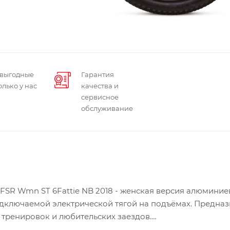
 выгодные
Гарантия
олько у нас
качества и
сервисное
обслуживание
 FSR Wmn ST 6Fattie NB 2018 - женская версия алюминие
одключаемой электрической тягой на подъёмах. Предна
 тренировок и любительских заездов.