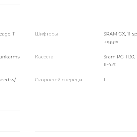
age, 11-
Шифтеры
SRAM GX, 11-sp
trigger
rankarms
Кассета
Sram PG-1130, 
11-42t
peed w/
Скоростей спереди
1