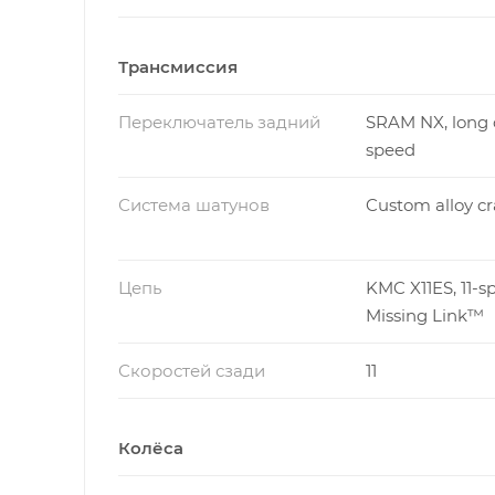
Трансмиссия
Переключатель задний
SRAM NX, long c
speed
Система шатунов
Custom alloy c
Цепь
KMC X11ES, 11-s
Missing Link™
Скоростей сзади
11
Колёса