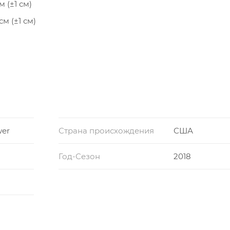
 (±1 см)
м (±1 см)
см (±1 см)
wer
Страна происхождения
США
Год-Сезон
2018