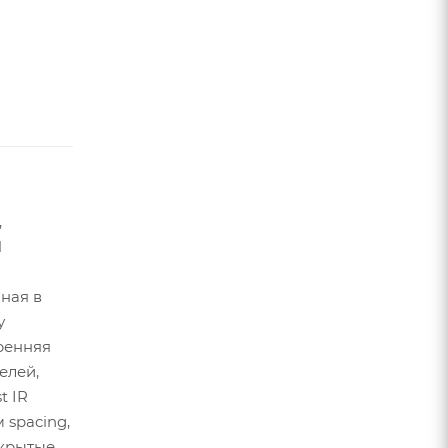
,
l
ная в
у
ренняя
елей,
 IR
м spacing,
крытые