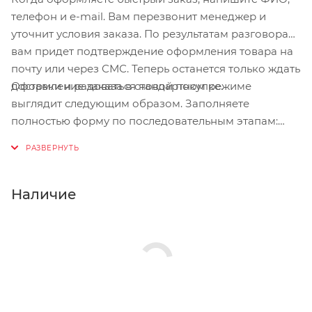
телефон и e-mail. Вам перезвонит менеджер и
уточнит условия заказа. По результатам разговора
вам придет подтверждение оформления товара на
почту или через СМС. Теперь останется только ждать
Оформление заказа в стандартном режиме
доставки и радоваться новой покупке.
выглядит следующим образом. Заполняете
полностью форму по последовательным этапам:
адрес, способ доставки, оплаты, данные о себе.
Советуем в комментарии к заказу написать
информацию, которая поможет курьеру вас найти.
Нажмите кнопку «Оформить заказ».
Наличие