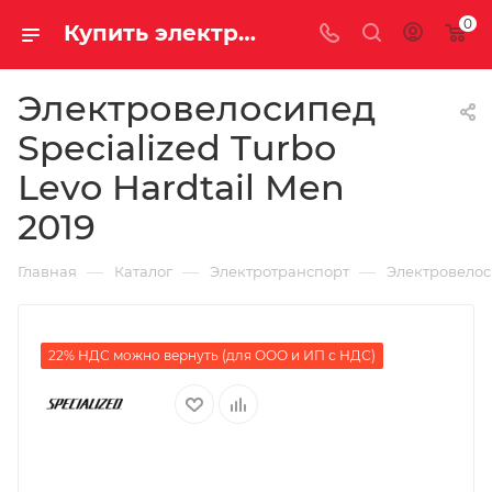
0
Купить электровелосипед Specialized Turbo Levo Hardtail Men 2019 за 280390.00000000 рублей в Саратове и Энгельсе в рассрочку или кредит выгодно
Электровелосипед
Specialized Turbo
Levo Hardtail Men
2019
—
—
—
Главная
Каталог
Электротранспорт
Электровело
22% НДС можно вернуть (для ООО и ИП с НДС)