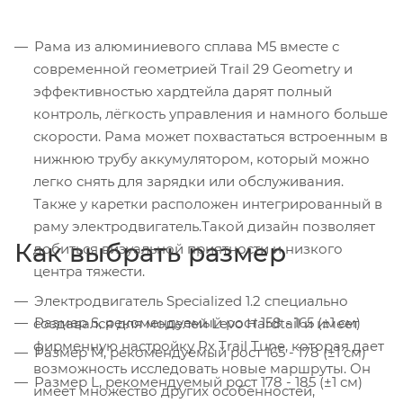
Рама из алюминиевого сплава M5 вместе с
современной геометрией Trail 29 Geometry и
эффективностью хардтейла дарят полный
контроль, лёгкость управления и намного больше
скорости. Рама может похвастаться встроенным в
нижнюю трубу аккумулятором, который можно
легко снять для зарядки или обслуживания.
Также у каретки расположен интегрированный в
раму электродвигатель.Такой дизайн позволяет
Как выбрать размер
добиться визуальной приятности и низкого
центра тяжести.
Электродвигатель Specialized 1.2 специально
Размер S, рекомендуемый рост 158 - 165 (±1 см)
создавался для моделей Levo Hardtail и имеет
фирменную настройку Rx Trail Tune, которая дает
Размер M, рекомендуемый рост 165 - 178 (±1 см)
возможность исследовать новые маршруты. Он
Размер L, рекомендуемый рост 178 - 185 (±1 см)
имеет множество других особенностей,