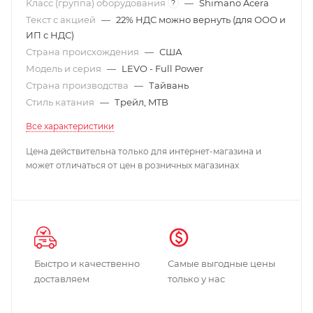
Класс (группа) оборудования
—
Shimano Acera
?
Текст с акцией
—
22% НДС можно вернуть (для ООО и
ИП с НДС)
Страна происхождения
—
США
Модель и серия
—
LEVO - Full Power
Страна производства
—
Тайвань
Стиль катания
—
Трейл, MTB
Все характеристики
Цена действительна только для интернет-магазина и
может отличаться от цен в розничных магазинах
Быстро и качественно
Самые выгодные цены
доставляем
только у нас