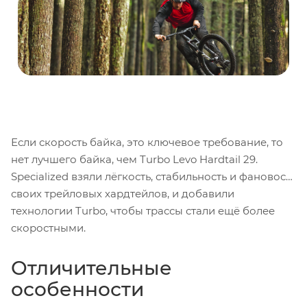
батарея с большим запасом хода, и все это в
комплекте с горным велосипедом, который
управляется так легко, как только можно мечтать.
Если скорость байка, это ключевое требование, то
нет лучшего байка, чем Turbo Levo Hardtail 29.
Specialized взяли лёгкость, стабильность и фановость
своих трейловых хардтейлов, и добавили
технологии Turbo, чтобы трассы стали ещё более
скоростными.
Отличительные
особенности