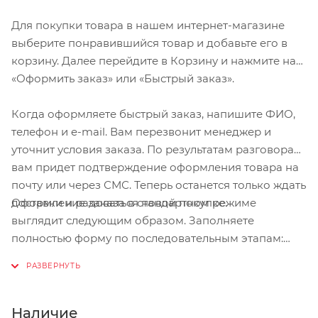
Для покупки товара в нашем интернет-магазине
выберите понравившийся товар и добавьте его в
корзину. Далее перейдите в Корзину и нажмите на
«Оформить заказ» или «Быстрый заказ».
Когда оформляете быстрый заказ, напишите ФИО,
телефон и e-mail. Вам перезвонит менеджер и
уточнит условия заказа. По результатам разговора
вам придет подтверждение оформления товара на
почту или через СМС. Теперь останется только ждать
Оформление заказа в стандартном режиме
доставки и радоваться новой покупке.
выглядит следующим образом. Заполняете
полностью форму по последовательным этапам:
адрес, способ доставки, оплаты, данные о себе.
Советуем в комментарии к заказу написать
информацию, которая поможет курьеру вас найти.
Нажмите кнопку «Оформить заказ».
Наличие