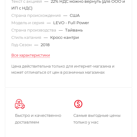
Текст с акцией
—
22% НДС можно вернуть (для ООО и
ИП с НДС)
Страна происхождения
—
США
Модель и серия
—
LEVO - Full Power
Страна производства
—
Тайвань
Стиль катания
—
Кросс-кантри
Год-Сезон
—
2018
Все характеристики
Цена действительна только для интернет-магазина и
может отличаться от цен в розничных магазинах
Быстро и качественно
Самые выгодные цены
доставляем
только у нас