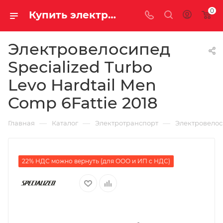
0
Купить электровелосипед Specialized Turbo Levo Hardtail Men Comp 6Fattie 2018 за 439890.00000000 рублей в Саратове и Энгельсе в рассрочку или кредит выгодно
Электровелосипед
Specialized Turbo
Levo Hardtail Men
Comp 6Fattie 2018
—
—
—
Главная
Каталог
Электротранспорт
Электровело
22% НДС можно вернуть (для ООО и ИП с НДС)