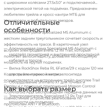
с широкими колёсами 27.5x3.0" и подключаемой
электрической тягой на подъёмах. Предназначен
любителям трейла и кросс-кантри МТБ для
тренировок и любительских заездов.
Отличительные
особенности
Алюминиевая рама Specialized M5 Aluminum с
жестким задним треугольником сочетает скорость и
эффективность на трассе. В кареточный узел
Алюминиевая рама Specialized M5 Aluminum с
встроен электродвигатель 1.2 Rx Trail, который
хардтейл геометрией и внутренней прокладкой
помогает велосипедисту, добавляя необходимую
кабелей и тросов;
мощность на крутых подъемах.
Вилка RockShox Reba RL 6Fattie/29 с ходом 120 мм
Контроль электронной части велосипеда
для трейла и кросс-кантри;
осуществляется на встроенном трейл-дисплее Trail
Оборудование Shimano XT для точных и
Display и с помощью приложений Mission Control
Как выбрать размер
надежных переключений;
iOS/Android App. Беспроводная передача данных на
Электродвигатель Specialized 1.2 Rx Trail для
совместимые устройства реализована по
мощности на подъемах;
протоколам ANT+ и Bluetooth.