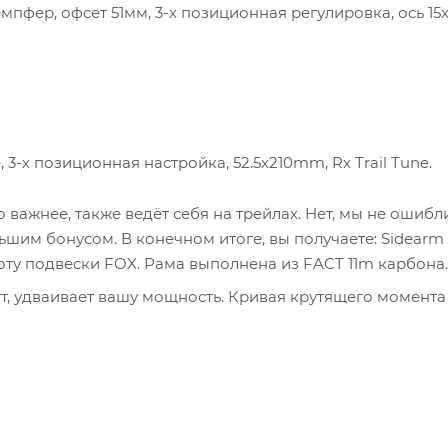
демпфер, офсет 51мм, 3-х позиционная регулировка, ось 15
3-х позиционная настройка, 52.5x210mm, Rx Trail Tune.
о важнее, также ведёт себя на трейлах. Нет, мы не ошибл
ьшим бонусом. В конечном итоге, вы получаете: Sidearm
оту подвески FOX. Рама выполнена из FACT 11m карбона.
атт, удваивает вашу мощность. Кривая крутящего момента
зом, чтобы максимально плавно подстраиваться под ваш
тивления, когда вы едете без его помощи.
ода? Не стоит. Вместе с Levo SL километры под вашими к
ите покрывать ещё большие расстояния, то мы можем вам
 увеличивает дальность хода на 50%. Приложение Missio