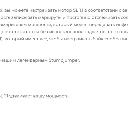
, вы можете настраивать мотор SL 1.1 в соответствии с 
жность записывать маршруты и постоянно отслеживать со
 измерителем мощности, который может передавать ин
дпочтёте кататься без использования гаджетов, то к ваш
CU), который имеет всё, чтобы настраивать байк сообразн
ая нашим легендарным Stumpjumper.
L 1.1 удваивает вашу мощность.