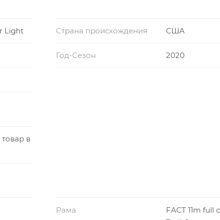
ь аккумулятором, обеспечивая более длительный срок 
r Light
Страна происхождения
США
Год-Сезон
2020
 товар в
Рама
FACT 11m full 