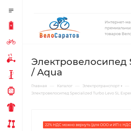
Интернет-ма
премиальных
товаров Вел
Электровелосипед Sp
/ Aqua
—
—
—
Главная
Каталог
Электротранспорт
Электровелосипед Specialized Turbo Levo SL Exper
22% НДС можно вернуть (для ООО и ИП с НДС