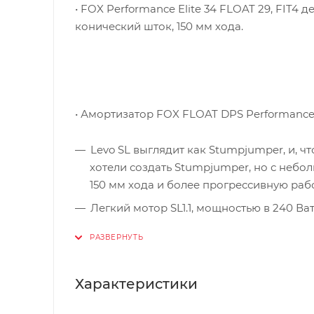
• FOX Performance Elite 34 FLOAT 29, FIT4 
конический шток, 150 мм хода.
• Амортизатор FOX FLOAT DPS Performance, 
Levo SL выглядит как Stumpjumper, и, чт
хотели создать Stumpjumper, но с небол
150 мм хода и более прогрессивную раб
Легкий мотор SL1.1, мощностью в 240 В
двигателя была просчитана таким обра
езды. Двигатель также не создаёт сопро
Волнуетесь, что вам не хватит запаса х
Характеристики
будут таять незаметно. Если же вы хот
предложить наш range extender, который