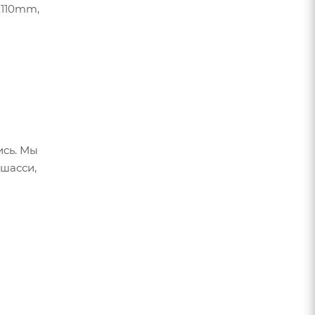
x110mm,
ись. Мы
 шасси,
 ритм
олёсами
n Control