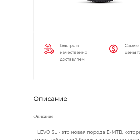
Быстро и
Самые
качественно
цены т
доставляем
Описание
Описание
LEVO SL - это новая порода E-MTB, котор
имеет небольшой бонус в виде мощи, котор