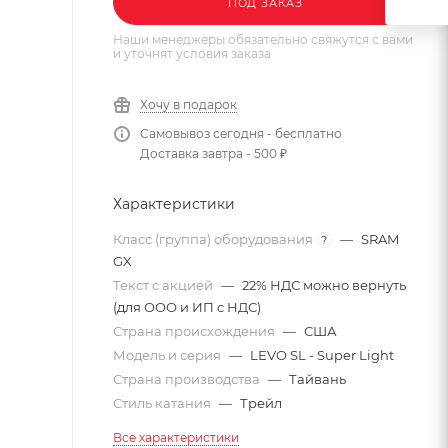
ПОД ЗАКАЗ
Наши менеджеры обязательно свяжутся с вами
и уточнят условия заказа
Хочу в подарок
Самовывоз сегодня - бесплатно
Доставка завтра - 500 ₽
Характеристики
Класс (группа) оборудования
—
SRAM
?
GX
Текст с акцией
—
22% НДС можно вернуть
(для ООО и ИП с НДС)
Страна происхождения
—
США
Модель и серия
—
LEVO SL - Super Light
Страна производства
—
Тайвань
Стиль катания
—
Трейл
Все характеристики