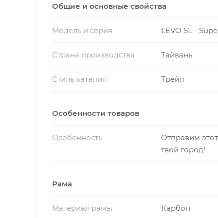
также поможет автоматически управлят
Общие и основные свойства
батареи.
Модель и серия
LEVO SL - Supe
Max Top Speed: 20 mph / 32 km/h
Страна производства
Тайвань
Стиль катания
Трейл
Особенности товаров
Особенность
Отправим этот
твой город!
Рама
Материал рамы
Карбон