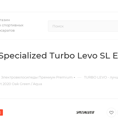
газин
 спортивных
осаратов
ecialized Turbo Levo SL E
—
Электровелосипеды Премиум Premium
TURBO LEVO - лучш
t 2020 Oak Green / Aqua
)