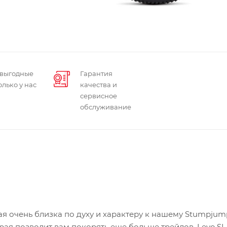
 выгодные
Гарантия
олько у нас
качества и
сервисное
обслуживание
ая очень близка по духу и характеру к нашему Stumpjum
ая позволит вам покорять еще больше трейлов. Levo SL