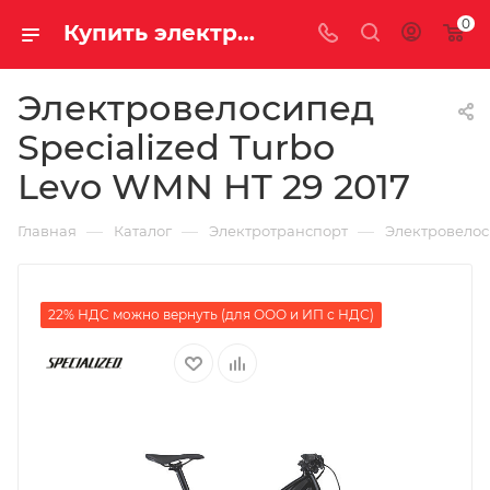
0
Купить электровелосипед Specialized Turbo Levo WMN HT 29 2017 за 329890.00000000 рублей в Саратове и Энгельсе в рассрочку или кредит выгодно
Электровелосипед
Specialized Turbo
Levo WMN HT 29 2017
—
—
—
Главная
Каталог
Электротранспорт
Электровело
22% НДС можно вернуть (для ООО и ИП с НДС)