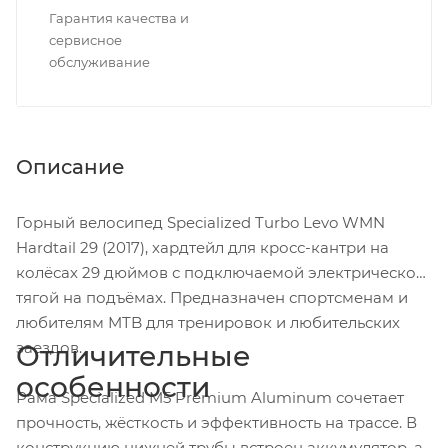
Гарантия качества и
сервисное
обслуживание
Описание
Горный велосипед Specialized Turbo Levo WMN
Hardtail 29 (2017), хардтейл для кросс-кантри на
колёсах 29 дюймов с подключаемой электрической
тягой на подъёмах. Предназначен спортсменам и
любителям MTB для тренировок и любительских
заездов.
Отличительные
особенности
Рама Specialized M5 Premium Aluminum сочетает
прочность, жёсткость и эффективность на трассе. В
конструкцию нижней трубы встроен аккумулятор, а