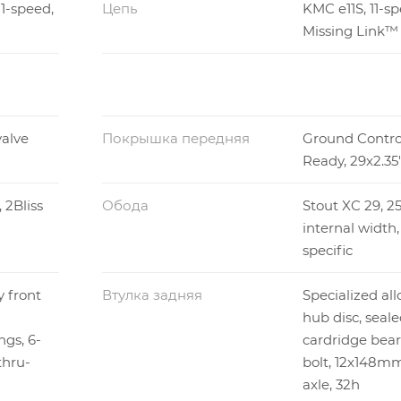
1-speed,
Цепь
KMC e11S, 11-s
Missing Link™
alve
Покрышка передняя
Ground Control
Ready, 29x2.35
 2Bliss
Обода
Stout XC 29, 
internal width,
specific
y front
Втулка задняя
Specialized all
d
hub disc, seal
ngs, 6-
cardridge bear
thru-
bolt, 12x148mm
axle, 32h