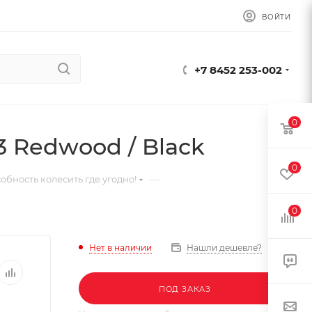
ВОЙТИ
+7 8452 253-002
0
3 Redwood / Black
0
—
обность колесить где угодно!
0
Нет в наличии
Нашли дешевле?
ПОД ЗАКАЗ