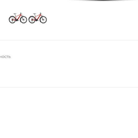
ность