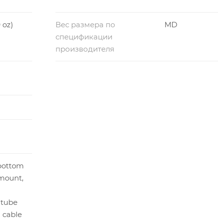
9 oz)
Вес размера по
MD
спецификации
производителя
bottom
mount,
ntube
l cable