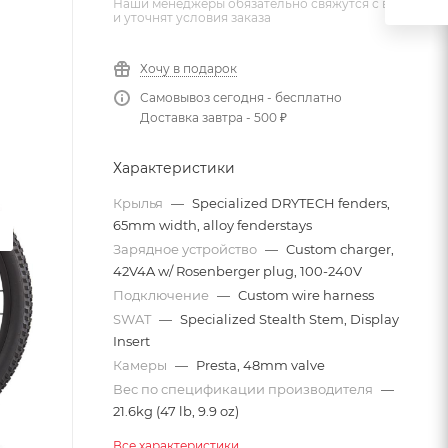
Наши менеджеры обязательно свяжутся с вами
и уточнят условия заказа
Хочу в подарок
Самовывоз сегодня - бесплатно
Доставка завтра - 500 ₽
Характеристики
Крылья
—
Specialized DRYTECH fenders,
65mm width, alloy fenderstays
Зарядное устройство
—
Custom charger,
42V4A w/ Rosenberger plug, 100-240V
Подключение
—
Custom wire harness
SWAT
—
Specialized Stealth Stem, Display
Insert
Камеры
—
Presta, 48mm valve
Вес по спецификации производителя
—
21.6kg (47 lb, 9.9 oz)
Все характеристики