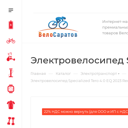
Интернет-ма
премиальных
товаров Вел
Электровелосипед Sp
—
—
—
Главная
Каталог
Электротранспорт
Электровелосипед Specialized Tero 4.0 EQ 2023 Re
22% НДС можно вернуть (для ООО и ИП с НДС