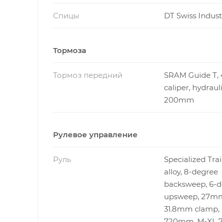
Спицы
DT Swiss Indust
Тормоза
Тормоз передний
SRAM Guide T, 
caliper, hydrauli
200mm
Рулевое управление
Руль
Specialized Trai
alloy, 8-degree
backsweep, 6-d
upsweep, 27mm 
31.8mm clamp, 
720mm, M-XL