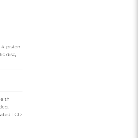
 4-piston
ic disc,
ealth
deg,
rated TCD