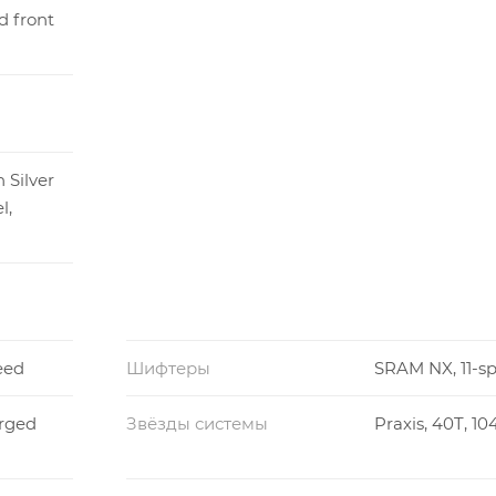
d front
 Silver
l,
eed
Шифтеры
SRAM NX, 11-s
orged
Звёзды системы
Praxis, 40T, 1