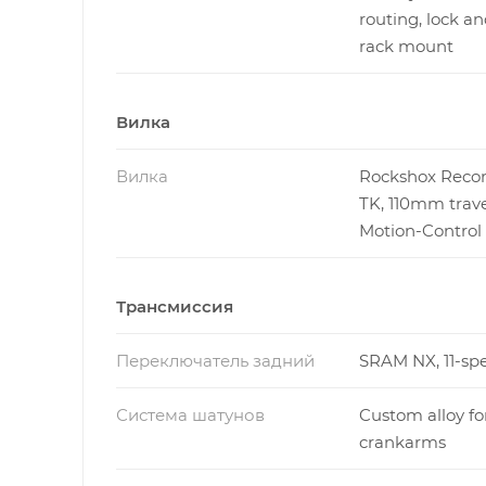
routing, lock an
rack mount
Вилка
Вилка
Rockshox Recon
TK, 110mm trave
Motion-Control
Трансмиссия
Переключатель задний
SRAM NX, 11-sp
Система шатунов
Custom alloy f
crankarms