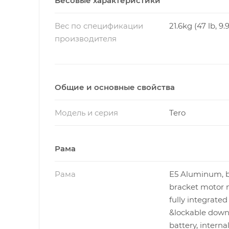
Весовые характеристики
Вес по спецификации
21.6kg (47 lb, 9.
производителя
Общие и основные свойства
Модель и серия
Tero
Рама
Рама
E5 Aluminum, 
bracket motor 
fully integrated
&lockable dow
battery, interna