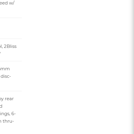
peed w/
, 2Bliss
"
25mm
 disc-
oy rear
ed
ings, 6-
 thru-