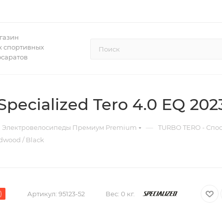
газин
 спортивных
осаратов
ecialized Tero 4.0 EQ 202
—
Электровелосипеды Премиум Premium
TURBO TERO - Спос
dwood / Black
)
Артикул:
95123-52
Вес:
0 кг.