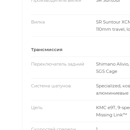
Производитель вилки
SR Suntour
Вилка
SR Suntour XC
110mm travel, l
Трансмиссия
Переключатель задний
Shimano Alivio,
SGS Cage
Система шатунов
Specialized, к
алюминиевые 
Цепь
KMC e9T, 9-spe
Missing Link™
Скоростей спереди
1