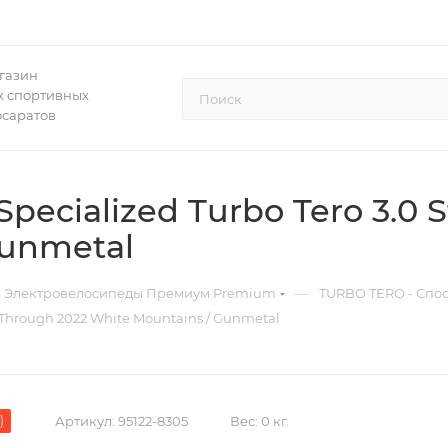
газин
 спортивных
осаратов
ecialized Turbo Tero 3.0 
Gunmetal
—
Электровелосипеды Премиум Premium
TURBO TERO - Спос
-Through 2022 White Mountains / Gunmetal
)
Артикул:
95122-8305
Вес:
0 кг.