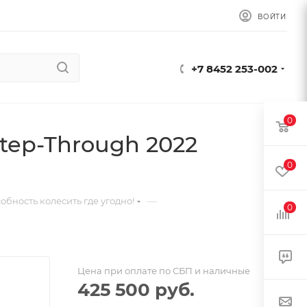
ВОЙТИ
+7 8452 253-002
0
Step-Through 2022
0
—
обность колесить где угодно!
0
Цена при оплате по СБП и наличные
425 500
руб.