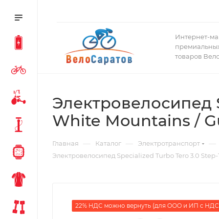
Интернет-ма
премиальных
товаров Вел
Электровелосипед Sp
White Mountains / 
—
—
—
Главная
Каталог
Электротранспорт
Электровелосипед Specialized Turbo Tero 3.0 Step
22% НДС можно вернуть (для ООО и ИП с НДС