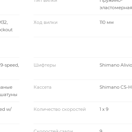
Тип вилки
Пружино-
эластомерна
M32,
Ход вилки
110 мм
ockout
 9-speed,
Шифтеры
Shimano Alivio
ованые
Кассета
Shimano CS-
шатуны
ed w/
Количество скоростей
1 x 9
Скоростей сзади
9