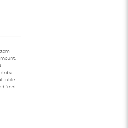
ttom
 mount,
d
ntube
al cable
nd front