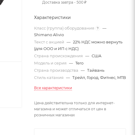
Доставка завтра - 500 ₽
Характеристики
Класс (группа) оборудования
—
?
Shimano Alivio
Текст с акцией
—
22% НДС можно вернуть
(для ООО и ИП с НДС)
Страна происхождения
—
США
Модель и серия
—
Tero
Страна производства
—
Тайвань
Стиль катания
—
Трейл, Город, Фитнес, MTB
Все характеристики
Цена действительна только для интернет-
магазина и может отличаться от цен в
розничных магазинах