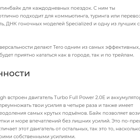
унтинбайк для каждодневных поездок. С ним ты
 отлично подходит для коммьютинга, туринга или перево
сть, ДНК гоночных моделей Specialized и одну из лучших 
версальности делают Tero одним из самых эффективных
дет приятно кататься как в городе, так и по трейлам.
нности
gh встроен двигатель Turbo Full Power 2.0E и аккумулято
преумножать твои усилия в четыре раза и также имеет
одоления самых крутых подъёмов. Байк позволяет возит
пки и море впечатлений без лишних усилий. Это по-пре
личает этот двигатель от остальных, так это то, наскольк
воими собственными усилиями.