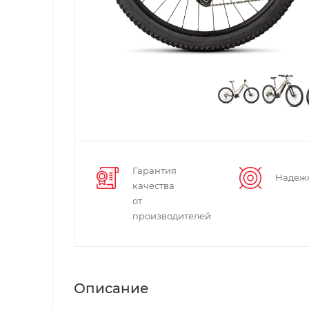
Гарантия
Надеж
качества
от
производителей
Описание