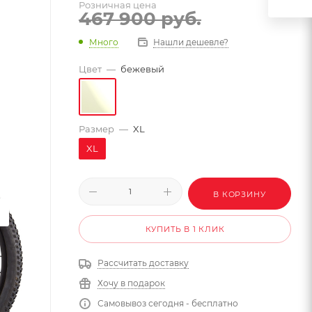
Розничная цена
467 900
руб.
Много
Нашли дешевле?
Цвет
—
бежевый
Размер
—
XL
XL
В КОРЗИНУ
КУПИТЬ В 1 КЛИК
Рассчитать доставку
Хочу в подарок
Самовывоз сегодня - бесплатно