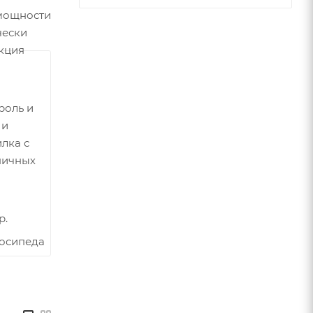
 мощности
чески
нкция
роль и
 и
лка с
ничных
р.
лосипеда