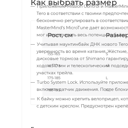
Как выбрать размер
Приложение Mission Control и MasterMi
Tero в соответствии с твоими предпочт
бесконечно регулировать в соответстви
MasterMind’s MicroTune даёт возможност
Рост, см
Разме
мог использовать весь потенциал байк
Учитывая маунтинбайк ДНК нового Tero,
уверенность во время катания. Жёсткие,
155-165
S
дисковые тормоза от Shimano гарантиру
ходом 110 мм и телескопический подсед
165-178
M
участках трейла.
175-185
L
Turbo System Lock. Используйте приложе
включить датчик движения. После блок
185-195
XL
К байку можно крепить велоприцеп, ко
с детским креслом. Предусмотрен крепё