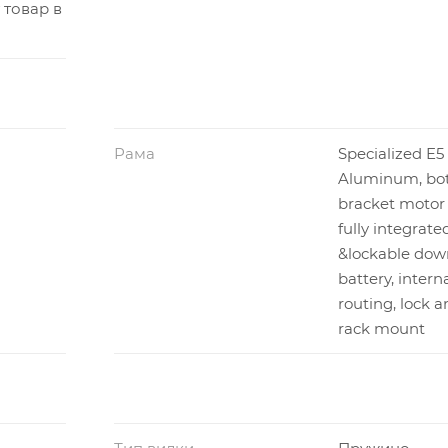
 товар в
Рама
Specialized E5
Aluminum, bo
bracket motor
fully integrate
&lockable dow
battery, intern
routing, lock a
rack mount