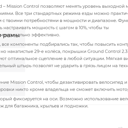
nd – Mission Control позволяют менять уровень выходной
ениями. Все три стандартных режима езды можно практи
и с твоими потребностями в мощности и диапазоне. Фу
ь настраивать мощность с шагом в 10%, чтобы ты
р рамы
а максимально эффективно.
 все компоненты подбирались так, чтобы повысить конт
 но накатистые 29-е колёса, покрышки Ground Control 2.3
ют оптимальное сцепление в любой ситуации. Мягкая ви
ельный штырь позволят не ударить в грязь лицом на тех
ние Mission Control, чтобы дезактивировать велосипед и
ировки никто кроме владельца не сможет включить мото
торый фиксируется на оси. Возможно использование ве
ж для багажника, крыльев и подножки.