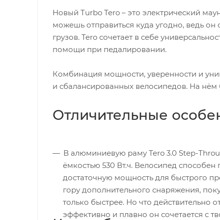
Новый Turbo Tero – это электрический ма
можешь отправиться куда угодно, ведь он
грузов. Tero сочетает в себе универсально
помощи при педалировании.
Комбинация мощности, уверенности и уни
и сбалансированных велосипедов. На нём бу
Отличительные особе
В алюминиевую раму Tero 3.0 Step-Throu
ёмкостью 530 Вт.ч. Велосипед способен 
достаточную мощность для быстрого пре
гору дополнительного снаряжения, поку
только быстрее. Но что действительно от
эффективно и плавно он сочетается с т