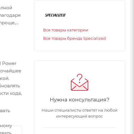
олной
благодаря
 проще,
Все товары категории
Все товары бренда Specialized
l Power
ысочайшее
кой.
бновлять
сти хода,
Нужна консультация?
вать
Наши специалисты ответят на любой
интересующий вопрос
жному
евать