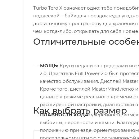
Turbo Tero X означает одно: тебе понадоб
подвеской – байк для поездок куда угодно,
достаточному пространству для хранения в
чем когда-либо, открывать для себя новы
Отличительные особе
МОЩЬ:
Крути педали за пределами воз
2.0. Двигатель Full Power 2.0 был прот
качество обслуживания. Дисплей Maste
Кроме того, дисплей MasterMind легко и
данные в режиме реального времени с 
расширенной настройки, диагностики в 
Как выбрать размер
ПЛАВНОСТЬ ХОДА:
уверенность, комфо
выбоины, неровности и камни. Благода
положению при езде, ориентированному
подседельному штырю с регулировкой в