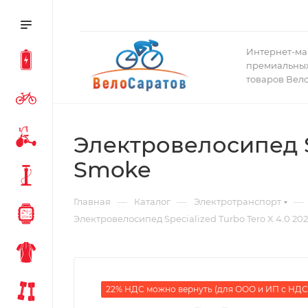
Интернет-ма
премиальных
товаров Вел
Электровелосипед Spe
Smoke
—
—
—
Главная
Каталог
Электротранспорт
Электровелосипед Specialized Turbo Tero X 4.0 2023
22% НДС можно вернуть (для ООО и ИП с НДС