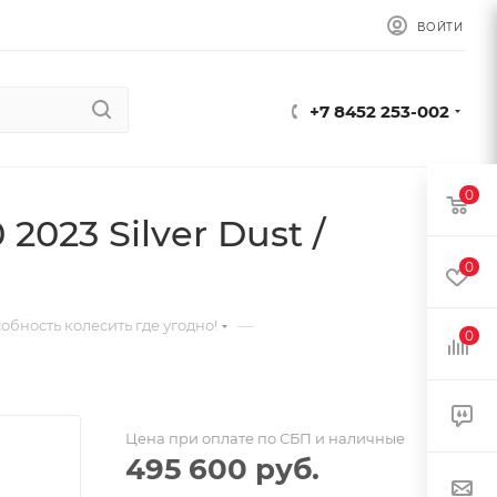
ВОЙТИ
+7 8452 253-002
0
2023 Silver Dust /
0
—
обность колесить где угодно!
0
Цена при оплате по СБП и наличные
495 600
руб.