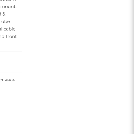
 mount,
d &
tube
al cable
nd front
сляная