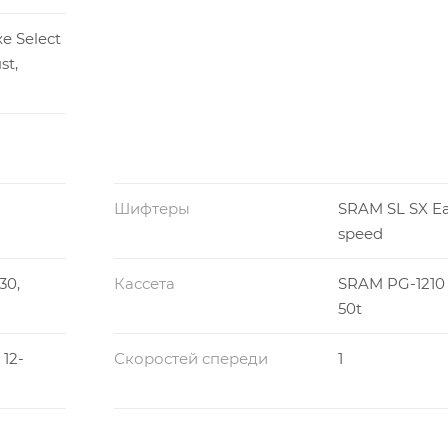
e Select
st,
Шифтеры
SRAM SL SX Eag
speed
30,
Кассета
SRAM PG-1210 E
50t
12-
Скоростей спереди
1