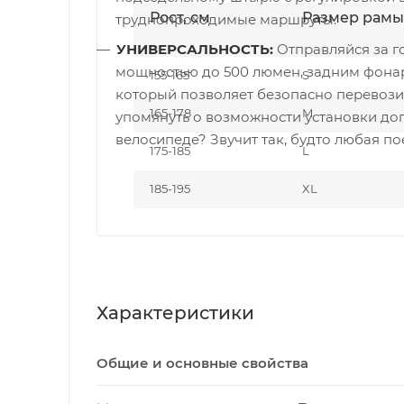
Рост, см
Размер рамы
труднопроходимые маршруты.
УНИВЕРСАЛЬНОСТЬ:
Отправляйся за го
мощностью до 500 люмен, задним фона
155-165
S
который позволяет безопасно перевозит
165-178
M
упомянуть о возможности установки доп
велосипеде? Звучит так, будто любая по
175-185
L
185-195
XL
Характеристики
Общие и основные свойства