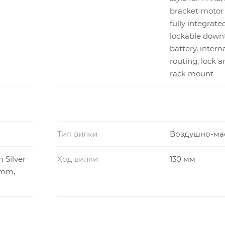
bracket motor
fully integrate
lockable down
battery, intern
routing, lock a
rack mount
Тип вилки
Воздушно-ма
 Silver
Ход вилки
130 мм
0mm,