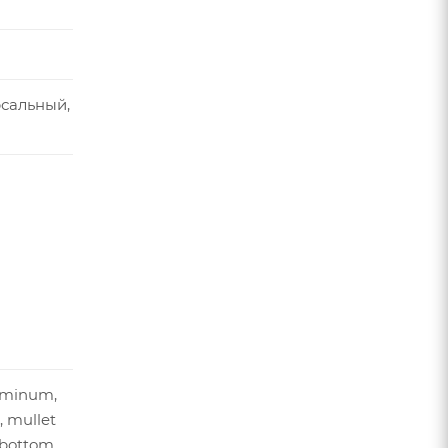
рсальный,
uminum,
, mullet
, bottom