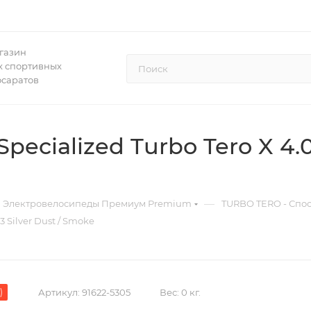
газин
 спортивных
осаратов
cialized Turbo Tero X 4.0 
—
Электровелосипеды Премиум Premium
TURBO TERO - Спос
 Silver Dust / Smoke
)
Артикул:
91622-5305
Вес:
0 кг.