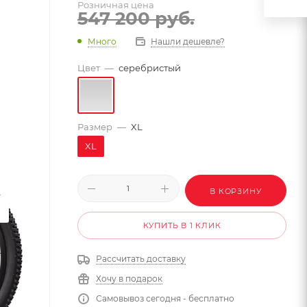
Розничная цена
547 200
руб.
Много
Нашли дешевле?
Цвет
—
серебристый
Размер
—
XL
XL
В КОРЗИНУ
КУПИТЬ В 1 КЛИК
Рассчитать доставку
Хочу в подарок
Самовывоз сегодня - бесплатно