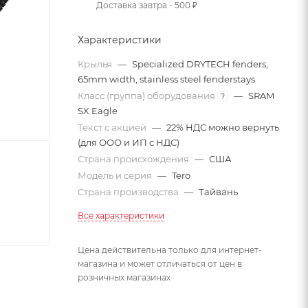
Доставка завтра - 500 ₽
Характеристики
Крылья
—
Specialized DRYTECH fenders,
65mm width, stainless steel fenderstays
Класс (группа) оборудования
—
SRAM
?
SX Eagle
Текст с акцией
—
22% НДС можно вернуть
(для ООО и ИП с НДС)
Страна происхождения
—
США
Модель и серия
—
Tero
Страна производства
—
Тайвань
Все характеристики
Цена действительна только для интернет-
магазина и может отличаться от цен в
розничных магазинах