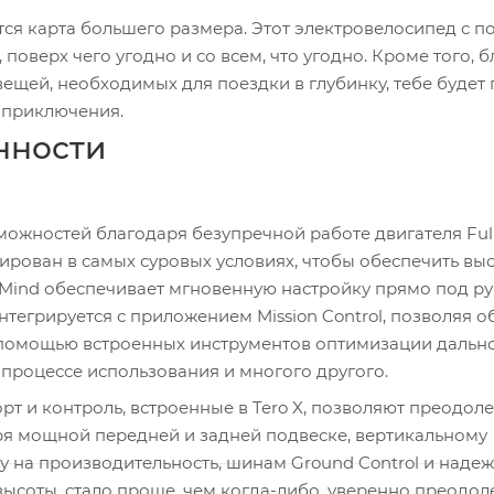
ится карта большего размера. Этот электровелосипед с п
 поверх чего угодно и со всем, что угодно. Кроме того, 
ещей, необходимых для поездки в глубинку, тебе будет
е приключения.
нности
можностей благодаря безупречной работе двигателя Ful
естирован в самых суровых условиях, чтобы обеспечить в
rMind обеспечивает мгновенную настройку прямо под ру
нтегрируется с приложением Mission Control, позволяя о
помощью встроенных инструментов оптимизации дально
процессе использования и многого другого.
рт и контроль, встроенные в Tero X, позволяют преодоле
ря мощной передней и задней подвеске, вертикальному
 на производительность, шинам Ground Control и наде
ысоты, стало проще, чем когда-либо, уверенно преодол