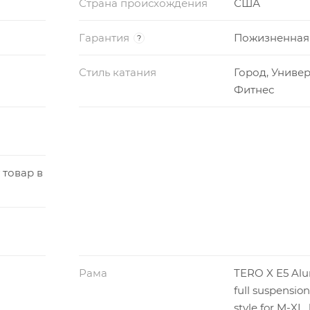
Страна происхождения
США
Гарантия
Пожизненная
?
Стиль катания
Город, Униве
Фитнес
 товар в
Рама
TERO X E5 Al
full suspension
style for M-XL