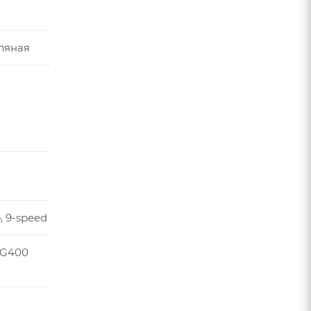
ляная
, 9-speed
HG400