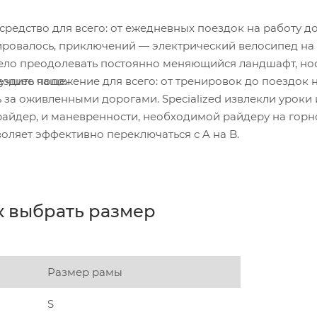
 средство для всего: от ежедневных поездок на работу д
ировалось, приключений — электрический велосипед на
смело преодолевать постоянно меняющийся ландшафт, нос
 ездить чаще.
чшее положение для всего: от тренировок до поездок 
ь за оживленными дорогами. Specialized извлекли уроки 
 райдер, и маневренности, необходимой райдеру на гор
оляет эффективно переключаться с A на B.
к выбрать размер
Размер рамы
S