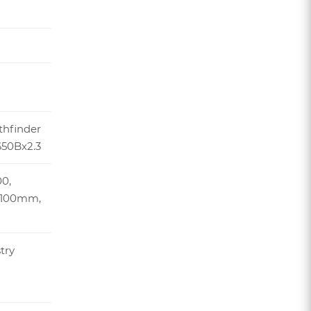
thfinder
650Bx2.3
0,
5x100mm,
try