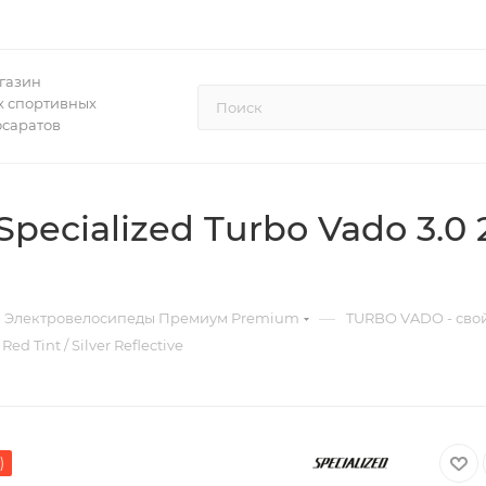
газин
 спортивных
осаратов
cialized Turbo Vado 3.0 20
—
Электровелосипеды Премиум Premium
TURBO VADO - свой
d Tint / Silver Reflective
)