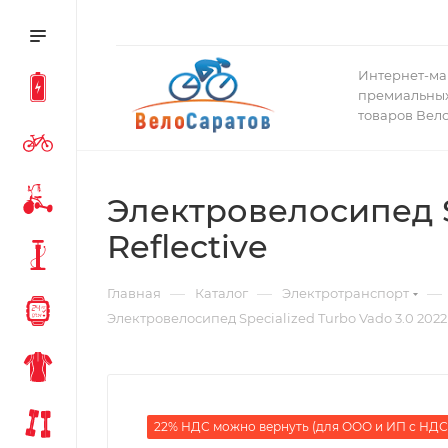
Интернет-ма
премиальных
товаров Вел
Электровелосипед Spe
Reflective
—
—
—
Главная
Каталог
Электротранспорт
Электровелосипед Specialized Turbo Vado 3.0 2022 Re
22% НДС можно вернуть (для ООО и ИП с НДС