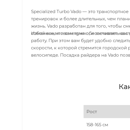
Specialized Turbo Vado — это транспортное
тренировок и более длительных, чем план
жизнь. Vado разработан для того, чтобы 
собой все, что вам нужно, и заставлять вас
Измененная геометрия обеспечивает наилу
работу. При этом вам будет удобно следит
скорости, к которой стремится городской
велосипеде. Посадка райдера на Vado позв
Ка
Рост
158-165 см