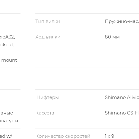
Тип вилки
Пружино-мас
ieA32,
Ход вилки
80 мм
ckout,
t mount
Шифтеры
Shimano Alivio
ованые
Кассета
Shimano CS-
шатуны
ed w/
Количество скоростей
1 x 9