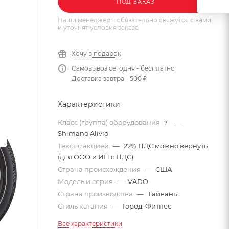
ПОД ЗАКАЗ
Наши менеджеры обязательно свяжутся с вами
и уточнят условия заказа
Хочу в подарок
Самовывоз сегодня - бесплатно
Доставка завтра - 500 ₽
Характеристики
Класс (группа) оборудования
—
?
Shimano Alivio
Текст с акцией
—
22% НДС можно вернуть
(для ООО и ИП с НДС)
Страна происхождения
—
США
Модель и серия
—
VADO
Страна производства
—
Тайвань
Стиль катания
—
Город, Фитнес
Все характеристики