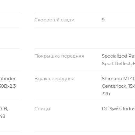
Скоростей сзади
9
Покрышка передняя
Specialized Pa
Sport Reflect, 
hfinder
Втулка передняя
Shimano MT40
650Bx2.3
Centerlock, 1
32h
-B,
Спицы
DT Swiss Indus
148