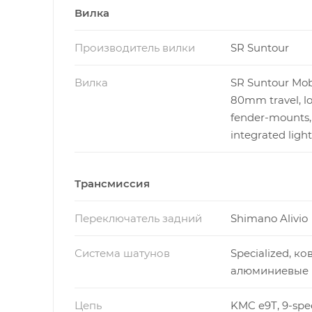
Вилка
Производитель вилки
SR Suntour
Вилка
SR Suntour Mob
80mm travel, lo
fender-mounts,
integrated ligh
Трансмиссия
Переключатель задний
Shimano Alivio
Система шатунов
Specialized, к
алюминиевые 
Цепь
KMC e9T, 9-spe