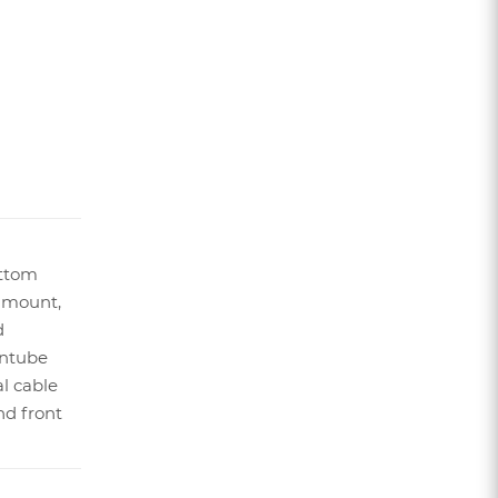
ttom
 mount,
d
ntube
al cable
nd front