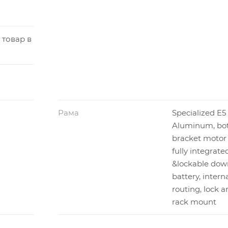
 товар в
Рама
Specialized E5
Aluminum, bo
bracket motor
fully integrate
&lockable dow
battery, intern
routing, lock a
rack mount