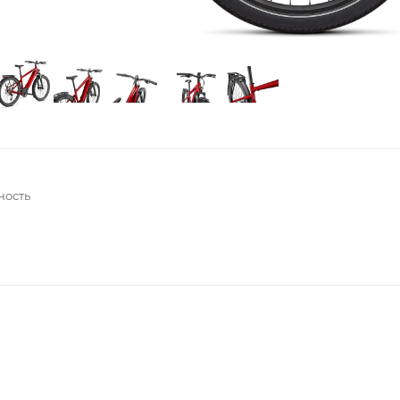
ность