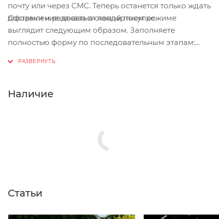
почту или через СМС. Теперь останется только ждать
Оформление заказа в стандартном режиме
доставки и радоваться новой покупке.
выглядит следующим образом. Заполняете
полностью форму по последовательным этапам:
адрес, способ доставки, оплаты, данные о себе.
Советуем в комментарии к заказу написать
информацию, которая поможет курьеру вас найти.
Нажмите кнопку «Оформить заказ».
Наличие
Статьи