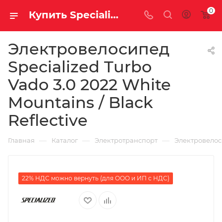
0
Купить Specialized Turbo Vado 3.0 2022 White Mountains / Black Reflective за рублей, а со скидкой 437 000 руб.
Электровелосипед
Specialized Turbo
Vado 3.0 2022 White
Mountains / Black
Reflective
—
—
—
Главная
Каталог
Электротранспорт
Электровело
22% НДС можно вернуть (для ООО и ИП с НДС)