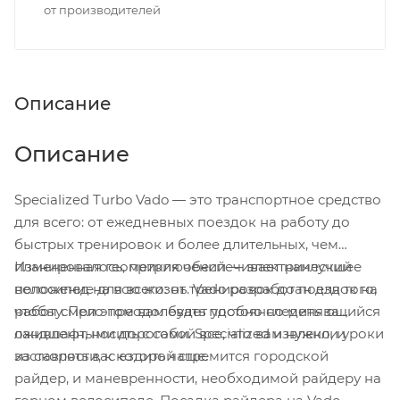
от производителей
Описание
Описание
Specialized Turbo Vado — это транспортное средство
для всего: от ежедневных поездок на работу до
быстрых тренировок и более длительных, чем
планировалось, приключений — электрический
Измененная геометрия обеспечивает наилучшее
велосипед на всю жизнь. Vado разработан для того,
положение для всего: от тренировок до поездок на
чтобы смело преодолевать постоянно меняющийся
работу. При этом вам будет удобно следить за
ландшафт, носить с собой все, что вам нужно, и
оживленными дорогами. Specialized извлекли уроки
заставлять вас ездить чаще.
из скорости, к которой стремится городской
райдер, и маневренности, необходимой райдеру на