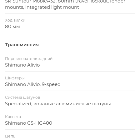
SR Suntour MobieA32, 80mm travel, lockout, fender-
mounts, integrated light mount
Ход вилки
80 мм
Трансмиссия
Переключатель задний
Shimano Alivio
Шифтеры
Shimano Alivio, 9-speed
Система шатунов
Specialized, кованые алюминиевые шатуны
Кассета
Shimano CS-HG400
Цепь