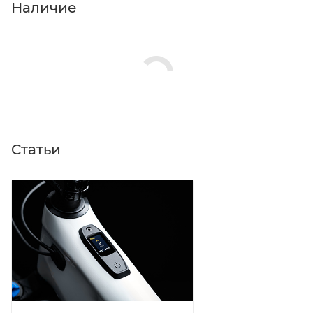
Нажмите кнопку «Оформить заказ».
Наличие
Статьи