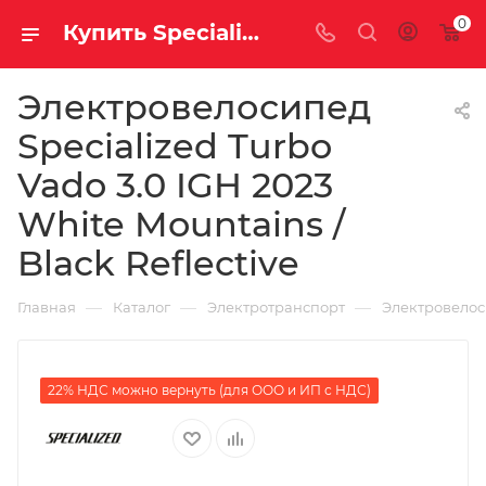
0
Купить Specialized Turbo Vado 3.0 IGH 2023 White Mountains / Black Reflective за рублей, а со скидкой 484 100 руб.
Электровелосипед
Specialized Turbo
Vado 3.0 IGH 2023
White Mountains /
Black Reflective
—
—
—
Главная
Каталог
Электротранспорт
Электровело
22% НДС можно вернуть (для ООО и ИП с НДС)