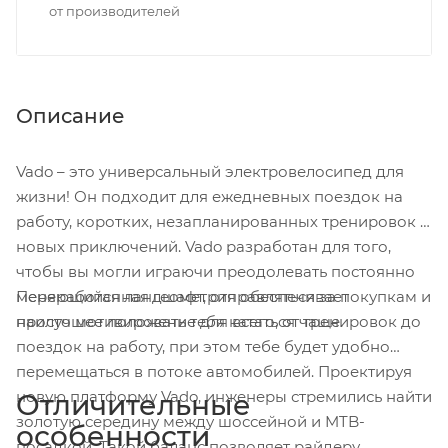
от производителей
Описание
Vado – это универсальный электровелосипед для
жизни! Он подходит для ежедневных поездок на
работу, коротких, незапланированных тренировок и
новых приключений. Vado разработан для того,
чтобы вы могли играючи преодолевать постоянно
Переработанная геометрия обеспечивает
меняющийся ландшафт, отправляться за покупкам и
наилучшее положение для всего, от тренировок до
просто мотивировать тебя кататься чаще.
поездок на работу, при этом тебе будет удобно
перемещаться в потоке автомобилей. Проектируя
новую платформу Vado, инженеры стремились найти
Отличительные
золотую середину между шоссейной и MTB-
особенности
посадкой. Такой баланс позволяет райдеру