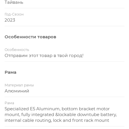
Тайвань
шоссе.
Год-Сезон
Используй приложение Mission Control, чтобы
2023
дезактивировать велосипед и включить датчик
движения. После блокировки никто кроме
владельца не сможет включить мотор.
Особенности товаров
Полностью интегрированная в нижнюю трубу,
Особенность
съёмная батарея с возможностью блокировки.
Отправим этот товар в твой город!
Легко заряжать, легко использовать.
Велосипед оснащён крыльями DRYTECH,
Рама
передним, задним LED светом и задним HD
багажником грузоподъёмностью 27 кг. Задний
Материал рамы
Алюминий
багажник подходит для использования с детским
креслом. К байку можно крепить велоприцеп,
Рама
который фиксируется на оси.
Specialized E5 Aluminum, bottom bracket motor
mount, fully integrated &lockable downtube battery,
internal cable routing, lock and front rack mount