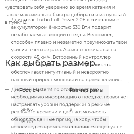
чувствовать себя уверенно во время катания и
также максимально быстро добираться из пункта A
Двигатель Turbo Full Power 2.0E в сочетании с
в пункт B.
аккумулятором ёмкостью 530 Вт.ч подарит
незабываемые эмоции от езды. Велосипед
способен плавно и незаметно преумножать твои
усилия в четыре раза. Ассист отключается на
скорости 45 км/ч. Встроенный контроллер
Как выбрать размер
реагирует на прикладываемые усилия, что
обеспечивает интуитивный и невероятно
плавный прирост мощности во время катания.
Дисплей MasterMind отображает всю
Рост, см
Размер рамы
необходимую информацию о поездке, позволяет
настраивать уровни поддержки в режиме
158-165
S
реального времени и даёт возможность
обновлять данные прямо на ходу, чтобы
165-178
M
велосипед со временем становился ещё лучше.