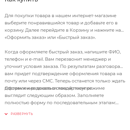
Для покупки товара в нашем интернет-магазине
выберите понравившийся товар и добавьте его в
корзину. Далее перейдите в Корзину и нажмите на
«Оформить заказ» или «Быстрый заказ».
Когда оформляете быстрый заказ, напишите ФИО,
телефон и e-mail. Вам перезвонит менеджер и
уточнит условия заказа. По результатам разговора
вам придет подтверждение оформления товара на
почту или через СМС. Теперь останется только ждать
Оформление заказа в стандартном режиме
доставки и радоваться новой покупке.
выглядит следующим образом. Заполняете
полностью форму по последовательным этапам:
адрес, способ доставки, оплаты, данные о себе.
Советуем в комментарии к заказу написать
информацию, которая поможет курьеру вас найти.