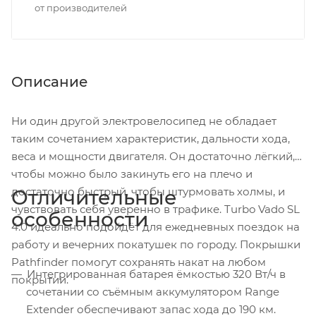
от производителей
Описание
Ни один другой электровелосипед не обладает
таким сочетанием характеристик, дальности хода,
веса и мощности двигателя. Он достаточно лёгкий,
чтобы можно было закинуть его на плечо и
достаточно быстрый, чтобы штурмовать холмы, и
Отличительные
чувствовать себя уверенно в трафике. Turbo Vado SL
особенности
4.0 идеально подойдёт для ежедневных поездок на
работу и вечерних покатушек по городу. Покрышки
Pathfinder помогут сохранять накат на любом
Интегрированная батарея ёмкостью 320 Вт/ч в
покрытии.
сочетании со съёмным аккумулятором Range
Extender обеспечивают запас хода до 190 км.