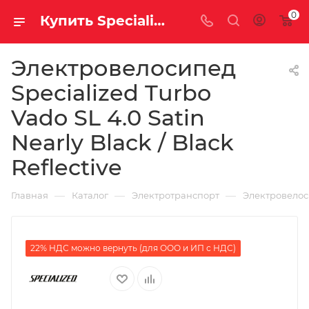
0
Купить Specialized Turbo Vado SL 4.0 Satin Nearly Black / Black Reflective за рублей, а со скидкой
Электровелосипед
Specialized Turbo
Vado SL 4.0 Satin
Nearly Black / Black
Reflective
—
—
—
Главная
Каталог
Электротранспорт
Электровело
22% НДС можно вернуть (для ООО и ИП с НДС)