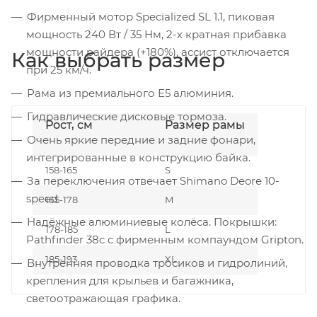
Фирменный мотор Specialized SL 1.1, пиковая
мощность 240 Вт / 35 Нм, 2-х кратная прибавка
мощности райдера (+180%), ассист отключается
Как выбрать размер
при 25 км/ч.
Рама из премиального E5 алюминия.
Гидравлические дисковые тормоза.
Рост, см
Размер рамы
Очень яркие передние и задние фонари,
интегрированные в конструкцию байка.
158-165
S
За переключения отвечает Shimano Deore 10-
speed
165-178
M
Надёжные алюминиевые колёса. Покрышки:
178-185
L
Pathfinder 38c с фирменным компаундом Gripton.
185-193
XL
Внутренняя проводка тросиков и гидролиний,
крепления для крыльев и багажника,
светоотражающая графика.