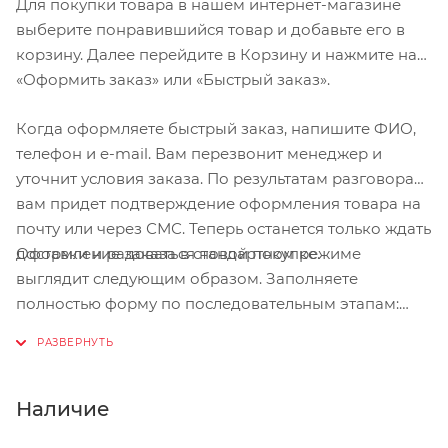
Для покупки товара в нашем интернет-магазине
выберите понравившийся товар и добавьте его в
корзину. Далее перейдите в Корзину и нажмите на
«Оформить заказ» или «Быстрый заказ».
Когда оформляете быстрый заказ, напишите ФИО,
телефон и e-mail. Вам перезвонит менеджер и
уточнит условия заказа. По результатам разговора
вам придет подтверждение оформления товара на
почту или через СМС. Теперь останется только ждать
Оформление заказа в стандартном режиме
доставки и радоваться новой покупке.
выглядит следующим образом. Заполняете
полностью форму по последовательным этапам:
адрес, способ доставки, оплаты, данные о себе.
Советуем в комментарии к заказу написать
информацию, которая поможет курьеру вас найти.
Нажмите кнопку «Оформить заказ».
Наличие