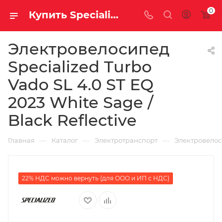
0
Купить Specialized Turbo Vado SL 4.0 ST EQ 2023 White Sage / Black Reflective за рублей, а со скидкой
Электровелосипед
Specialized Turbo
Vado SL 4.0 ST EQ
2023 White Sage /
Black Reflective
—
—
—
Главная
Каталог
Электротранспорт
Электровело
22% НДС можно вернуть (для ООО и ИП с НДС)