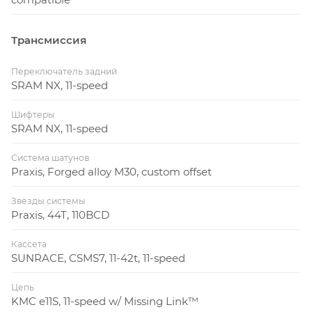
Трансмиссия
Переключатель задний
SRAM NX, 11-speed
Шифтеры
SRAM NX, 11-speed
Система шатунов
Praxis, Forged alloy M30, custom offset
Звёзды системы
Praxis, 44T, 110BCD
Кассета
SUNRACE, CSMS7, 11-42t, 11-speed
Цепь
KMC e11S, 11-speed w/ Missing Link™