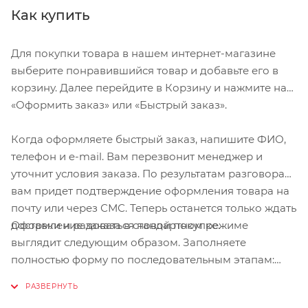
Как купить
Для покупки товара в нашем интернет-магазине
выберите понравившийся товар и добавьте его в
корзину. Далее перейдите в Корзину и нажмите на
«Оформить заказ» или «Быстрый заказ».
Когда оформляете быстрый заказ, напишите ФИО,
телефон и e-mail. Вам перезвонит менеджер и
уточнит условия заказа. По результатам разговора
вам придет подтверждение оформления товара на
почту или через СМС. Теперь останется только ждать
Оформление заказа в стандартном режиме
доставки и радоваться новой покупке.
выглядит следующим образом. Заполняете
полностью форму по последовательным этапам:
адрес, способ доставки, оплаты, данные о себе.
Советуем в комментарии к заказу написать