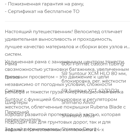
- Пожизненная гарантия на раму,
- Сертификат на бесплатное ТО
Настоящий путешественник! Велосипед отличает
удивительная выносливость и проходимость,
лучшее качество материалов и сборки всех узлов и
систем.
Удлиненная рама с заниженным центром тяжести,
Рама
6061 Format custom tubing
свозможностью установки багажника, увеличенным
SR Suntour XCM HLO 80 мм,
грязевым просветом – это движение к цели
Вилка
блокировка, рег. жёсткости
независимо от погодных условий, сложности
Система
SR Suntour XCT 42/32/22t
рельефа и тяжести груза. Амортизационная вилка
Suntour с функцией блокировки и регулятором
Шифтеры
Shimano Alivio
жесткости, облегченные покрышки Rubena Blade с
Передний
хорошо развитой протекторной частью, которая
Shimano Altus
переключатель
подходит как для грунтовых дорог, так и для
Задний переключатель
Shimano Deore
асфальта. Качественные компоненты 24-х