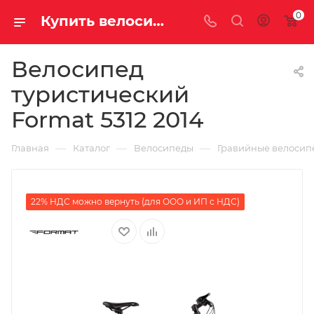
0
Купить велосипед для туризма Format 5312 2014 за 23500.00000000 рублей в Саратове и Энгельсе
Велосипед
туристический
Format 5312 2014
—
—
—
Главная
Каталог
Велосипеды
Гравийные велосип
22% НДС можно вернуть (для ООО и ИП с НДС)