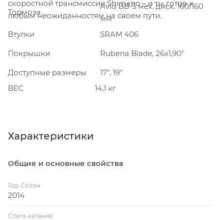
скоростной трансмиссии Shimano – и ты готов к
Avid BB-5 мех. диск. 160/160
Тормоза
любым неожиданностям на своем пути.
мм
Втулки
SRAM 406
Покрышки
Rubena Blade, 26x1,90"
Доступные размеры
17", 19"
ВЕС
14,1 кг
Характеристики
Общие и основные свойства
Год-Сезон
2014
Стиль катания