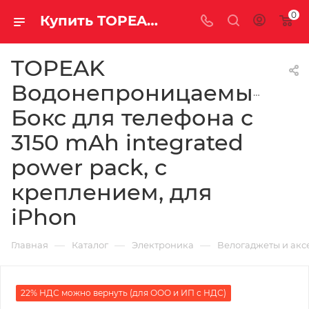
0
Купить TOPEAK Водонепроницаемый Бокс для телефона с 3150 mAh integrated power pack, с креплением, для iPhon за рублей, а со скидкой
TOPEAK
Водонепроницаемый
Бокс для телефона с
3150 mAh integrated
power pack, с
креплением, для
iPhon
—
—
—
Главная
Каталог
Электроника
Велогаджеты и акс
22% НДС можно вернуть (для ООО и ИП с НДС)