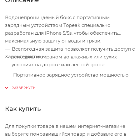
Описание
Водонепроницаемый бокс с портативным
зарядным устройством Topeak специально
разработан для iPhone 5/5s, чтобы обеспечить
максимальную защиту от воды и грязи.
Всепогодная защита позволяет получить доступ с
Характеристики:
сенсорным экраном во влажных или сухих
условиях на дороге или лесной тропе
Портативное зарядное устройство мощностью
3150 мАч увеличивает время использования
смартфона в полтора раз
Крепление QuickClick ™ дает возможность
Как купить
закрепить смартфон в режимах портрет/пейзаж,
и использовать устройство в качестве GPS
Для покупки товара в нашем интернет-магазине
Тип встроенного аккумулятора: Li-Ion
выберите понравившийся товар и добавьте его в
Подключение к источнику питания: micro USB