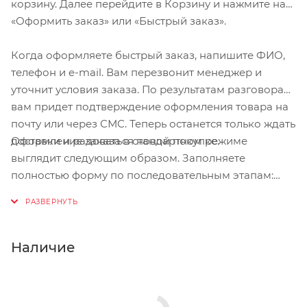
корзину. Далее перейдите в Корзину и нажмите на
Крепление: вынос руля, руль, крышка выноса
«Оформить заказ» или «Быстрый заказ».
Совместим с оригинальными наушниками Apple
Когда оформляете быстрый заказ, напишите ФИО,
Совместим с трубами 22 мм - 44 мм
телефон и e-mail. Вам перезвонит менеджер и
Материал: высокопрочный пластик
уточнит условия заказа. По результатам разговора
вам придет подтверждение оформления товара на
Размер: 14,6x7,1x2,5 cм
почту или через СМС. Теперь останется только ждать
Вес зарядного устройства: 155 г .
Оформление заказа в стандартном режиме
доставки и радоваться новой покупке.
Вес бокса: 54 г.
выглядит следующим образом. Заполняете
полностью форму по последовательным этапам:
адрес, способ доставки, оплаты, данные о себе.
Советуем в комментарии к заказу написать
информацию, которая поможет курьеру вас найти.
Нажмите кнопку «Оформить заказ».
Наличие