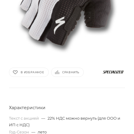
В ИЗБРАННОЕ
СРАВНИТЬ
Характеристики
Текст с акцией
—
22% НДС можно вернуть (для ООО и
ИП с НДС)
Год-Сезон
—
лето