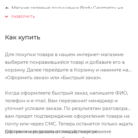
Мягкие гелевые подушечки Body Geometry на
ладони уменьшают давление и делают езду
комфортнее
Усиленная искусственная кожа Micromatrix на
Как купить
ладони эластична и прочна
Мягкий, влаговпитывающий материал
Для покупки товара в нашем интернет-магазине
Microwipe™ на большом пальце чтобы протирать
выберите понравившийся товар и добавьте его в
пот
корзину. Далее перейдите в Корзину и нажмите на
«Оформить заказ» или «Быстрый заказ».
Размер S. Длина среднего пальца до 8,1 см. Длина
ладони до 11,1 см. Длина большого пальца до 6,4
Когда оформляете быстрый заказ, напишите ФИО,
см. Обхват ладони до 22 см.
телефон и e-mail. Вам перезвонит менеджер и
уточнит условия заказа. По результатам разговора
вам придет подтверждение оформления товара на
почту или через СМС. Теперь останется только ждать
Оформление заказа в стандартном режиме
доставки и радоваться новой покупке.