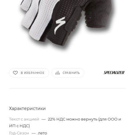
В ИЗБРАННОЕ
СРАВНИТЬ
Характеристики
Текст с акцией
—
22% НДС можно вернуть (для ООО и
ИП с НДС)
Год-Сезон
—
лето