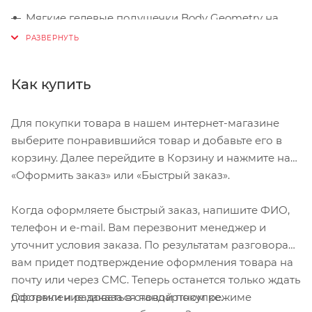
Мягкие гелевые подушечки Body Geometry на
ладони уменьшают давление и делают езду
комфортнее
Усиленная искусственная кожа Micromatrix на
Как купить
ладони эластична и прочна
Мягкий, влаговпитывающий материал
Для покупки товара в нашем интернет-магазине
Microwipe™ на большом пальце чтобы протирать
выберите понравившийся товар и добавьте его в
пот
корзину. Далее перейдите в Корзину и нажмите на
«Оформить заказ» или «Быстрый заказ».
Размер S. Длина среднего пальца до 8,1 см. Длина
ладони до 11,1 см. Длина большого пальца до 6,4
Когда оформляете быстрый заказ, напишите ФИО,
см. Обхват ладони до 22 см.
телефон и e-mail. Вам перезвонит менеджер и
уточнит условия заказа. По результатам разговора
вам придет подтверждение оформления товара на
почту или через СМС. Теперь останется только ждать
Оформление заказа в стандартном режиме
доставки и радоваться новой покупке.