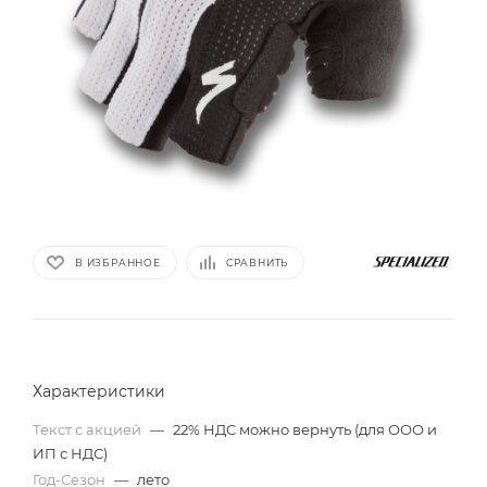
В ИЗБРАННОЕ
СРАВНИТЬ
Характеристики
Текст с акцией
—
22% НДС можно вернуть (для ООО и
ИП с НДС)
Год-Сезон
—
лето