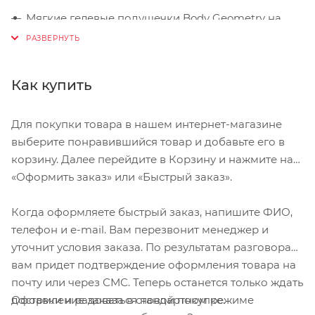
Мягкие гелевые подушечки Body Geometry на
ладони уменьшают давление и делают езду
комфортнее
Усиленная искусственная кожа Micromatrix на
Как купить
ладони эластична и прочна
Мягкий, влаговпитывающий материал
Для покупки товара в нашем интернет-магазине
Microwipe™ на большом пальце чтобы протирать
выберите понравившийся товар и добавьте его в
пот
корзину. Далее перейдите в Корзину и нажмите на
«Оформить заказ» или «Быстрый заказ».
Размер S. Длина среднего пальца до 8,1 см. Длина
ладони до 11,1 см. Длина большого пальца до 6,4
Когда оформляете быстрый заказ, напишите ФИО,
см. Обхват ладони до 22 см.
телефон и e-mail. Вам перезвонит менеджер и
уточнит условия заказа. По результатам разговора
вам придет подтверждение оформления товара на
почту или через СМС. Теперь останется только ждать
Оформление заказа в стандартном режиме
доставки и радоваться новой покупке.