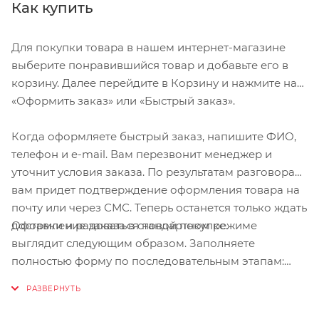
избежать онемения рук
Как купить
Умеренный наполнитель в ключевых контактных точках для
дополнительного комфорта
Для покупки товара в нашем интернет-магазине
Мембрана Microwipe™ на пальце для стирания пота
выберите понравившийся товар и добавьте его в
корзину. Далее перейдите в Корзину и нажмите на
Ладонь Clarino®
«Оформить заказ» или «Быстрый заказ».
Размер М. Длина среднего пальца 8,1-8,6 см. Длина ладони
Когда оформляете быстрый заказ, напишите ФИО,
11,1-11,3 см. Длина большого пальца до 6,4-6,8 см. Обхват
телефон и e-mail. Вам перезвонит менеджер и
ладони до 22-22,5 см.
уточнит условия заказа. По результатам разговора
вам придет подтверждение оформления товара на
почту или через СМС. Теперь останется только ждать
Оформление заказа в стандартном режиме
доставки и радоваться новой покупке.
выглядит следующим образом. Заполняете
полностью форму по последовательным этапам:
адрес, способ доставки, оплаты, данные о себе.
Советуем в комментарии к заказу написать
информацию, которая поможет курьеру вас найти.