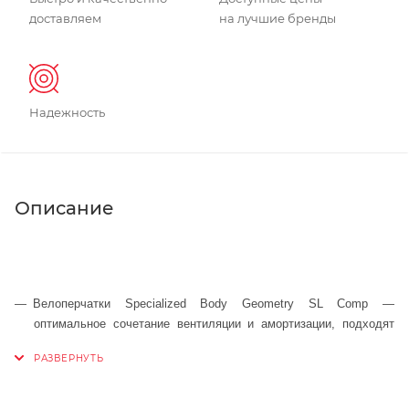
доставляем
на лучшие бренды
Надежность
Описание
Велоперчатки Specialized Body Geometry SL Comp —
оптимальное сочетание вентиляции и амортизации, подходят
для любых дисциплин и гонщиков любого уровня.
Гелевые вставки Body Geometry улучшают циркуляцию крови и
выравнивают давление в мягких тканях, тем самым, помогают