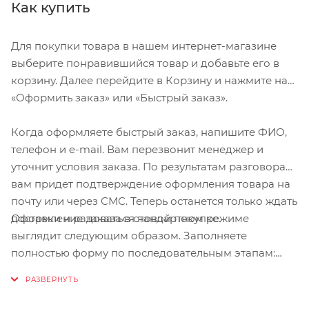
избежать онемения рук
Как купить
Умеренный наполнитель в ключевых контактных точках для
дополнительного комфорта
Для покупки товара в нашем интернет-магазине
Мембрана Microwipe™ на пальце для стирания пота
выберите понравившийся товар и добавьте его в
корзину. Далее перейдите в Корзину и нажмите на
Ладонь Clarino®
«Оформить заказ» или «Быстрый заказ».
Размер М. Длина среднего пальца 8,1-8,6 см. Длина ладони
Когда оформляете быстрый заказ, напишите ФИО,
11,1-11,3 см. Длина большого пальца до 6,4-6,8 см. Обхват
телефон и e-mail. Вам перезвонит менеджер и
ладони до 22-22,5 см.
уточнит условия заказа. По результатам разговора
вам придет подтверждение оформления товара на
почту или через СМС. Теперь останется только ждать
Оформление заказа в стандартном режиме
доставки и радоваться новой покупке.
выглядит следующим образом. Заполняете
полностью форму по последовательным этапам:
адрес, способ доставки, оплаты, данные о себе.
Советуем в комментарии к заказу написать
информацию, которая поможет курьеру вас найти.