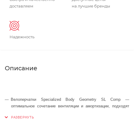
доставляем
на лучшие бренды
Надежность
Описание
Велоперчатки Specialized Body Geometry SL Comp —
оптимальное сочетание вентиляции и амортизации, подходят
для любых дисциплин и гонщиков любого уровня.
Гелевые вставки Body Geometry улучшают циркуляцию крови и
выравнивают давление в мягких тканях, тем самым, помогают