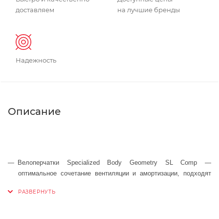
доставляем
на лучшие бренды
Надежность
Описание
Велоперчатки Specialized Body Geometry SL Comp —
оптимальное сочетание вентиляции и амортизации, подходят
для любых дисциплин и гонщиков любого уровня.
Гелевые вставки Body Geometry улучшают циркуляцию крови и
выравнивают давление в мягких тканях, тем самым, помогают