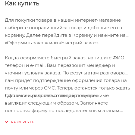
избежать онемения рук
Как купить
Умеренный наполнитель в ключевых контактных точках для
дополнительного комфорта
Для покупки товара в нашем интернет-магазине
Мембрана Microwipe™ на пальце для стирания пота
выберите понравившийся товар и добавьте его в
корзину. Далее перейдите в Корзину и нажмите на
Ладонь Clarino®
«Оформить заказ» или «Быстрый заказ».
Размер М. Длина среднего пальца 8,1-8,6 см. Длина ладони
Когда оформляете быстрый заказ, напишите ФИО,
11,1-11,3 см. Длина большого пальца до 6,4-6,8 см. Обхват
телефон и e-mail. Вам перезвонит менеджер и
ладони до 22-22,5 см.
уточнит условия заказа. По результатам разговора
вам придет подтверждение оформления товара на
почту или через СМС. Теперь останется только ждать
Оформление заказа в стандартном режиме
доставки и радоваться новой покупке.
выглядит следующим образом. Заполняете
полностью форму по последовательным этапам:
адрес, способ доставки, оплаты, данные о себе.
Советуем в комментарии к заказу написать
информацию, которая поможет курьеру вас найти.