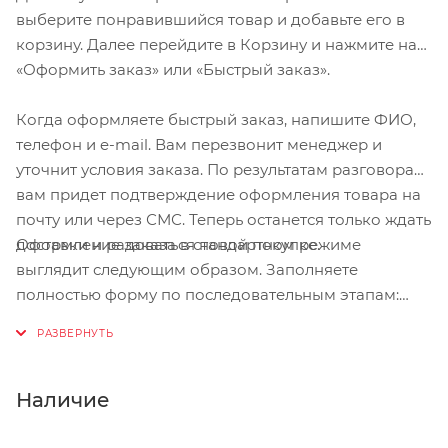
выберите понравившийся товар и добавьте его в
корзину. Далее перейдите в Корзину и нажмите на
«Оформить заказ» или «Быстрый заказ».
Когда оформляете быстрый заказ, напишите ФИО,
телефон и e-mail. Вам перезвонит менеджер и
уточнит условия заказа. По результатам разговора
вам придет подтверждение оформления товара на
почту или через СМС. Теперь останется только ждать
Оформление заказа в стандартном режиме
доставки и радоваться новой покупке.
выглядит следующим образом. Заполняете
полностью форму по последовательным этапам:
адрес, способ доставки, оплаты, данные о себе.
Советуем в комментарии к заказу написать
информацию, которая поможет курьеру вас найти.
Нажмите кнопку «Оформить заказ».
Наличие