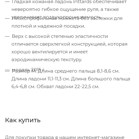
Гладкая кожаная ладонь Pittards обеспечивает
невероятно гибкое ощущение руля, а также
увеличивает воздухопроницаемость
Низкопрофильная манжета без застежки для
плотной и надежной посадки.
Верх с высокой степенью эластичности
отличается сверхлегкой конструкцией, которая
хорошо вентилируется и имеет
аэродинамическую текстуру.
модель 2015 г
Размер M. Длина среднего пальца 8,1-8,6 см.
Длина ладони 11,1-11,3 см. Длина большого пальца
6,4-6,8 см. Обхват ладони 22-22,5 см.
Как купить
Для покупки товара в нашем интернет-магазине