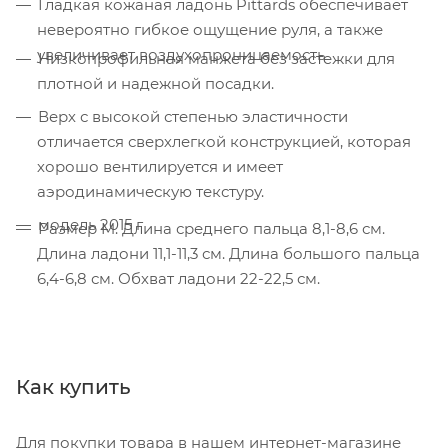
Гладкая кожаная ладонь Pittards обеспечивает
невероятно гибкое ощущение руля, а также
увеличивает воздухопроницаемость
Низкопрофильная манжета без застежки для
плотной и надежной посадки.
Верх с высокой степенью эластичности
отличается сверхлегкой конструкцией, которая
хорошо вентилируется и имеет
аэродинамическую текстуру.
модель 2015 г
Размер M. Длина среднего пальца 8,1-8,6 см.
Длина ладони 11,1-11,3 см. Длина большого пальца
6,4-6,8 см. Обхват ладони 22-22,5 см.
Как купить
Для покупки товара в нашем интернет-магазине