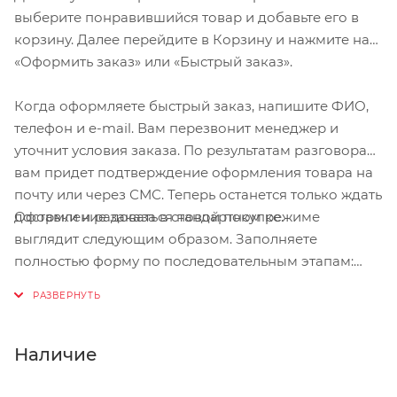
выберите понравившийся товар и добавьте его в
корзину. Далее перейдите в Корзину и нажмите на
«Оформить заказ» или «Быстрый заказ».
Когда оформляете быстрый заказ, напишите ФИО,
телефон и e-mail. Вам перезвонит менеджер и
уточнит условия заказа. По результатам разговора
вам придет подтверждение оформления товара на
почту или через СМС. Теперь останется только ждать
Оформление заказа в стандартном режиме
доставки и радоваться новой покупке.
выглядит следующим образом. Заполняете
полностью форму по последовательным этапам:
адрес, способ доставки, оплаты, данные о себе.
Советуем в комментарии к заказу написать
информацию, которая поможет курьеру вас найти.
Нажмите кнопку «Оформить заказ».
Наличие