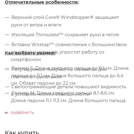
Отличительные особенности:
Верхний слой Gore® Windstopper® защищает
руки от ветра и влаги
Изоляция Thinsulate™ сохраняет руки в тепле
Вставки Wiretap™ совместимые с большинством
сенсорных экранов, упростит работу со
Как выбрать размер:
смартфоном
Размер S. Длина среднего пальца до 8,1 см. Длина
Регулируемые липучки на манжетах для
ладони до 11,1 см. Длина большого пальца до 6,4
плотного прилегания
см. Обхват ладони до 22 см.
Светоотражающие детали повышают видимость
Размер M. Длина среднего пальца 8,1-8,6 см.
в условиях низкой освещенности
Длина ладони 11,1-11,3 см. Длина большого пальца
6,4-6,8 см. Обхват ладони 22-22,5 см.
Размер L. Длина среднего пальца 8,6-9,0 см.
Длина ладони 11,3-11,7 см. Длина большого пальца
Как купить
6,8-7,1 см. Обхват ладони 22,5-23,5 см.