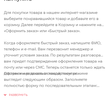
Размер XL. Длина среднего пальца 9,0-9,4 см.
Для покупки товара в нашем интернет-магазине
Длина ладони 11,7-12,1 см. Длина большого пальца
выберите понравившийся товар и добавьте его в
7,1-7,4 см. Обхват ладони 23,5-24,5 см.
корзину. Далее перейдите в Корзину и нажмите на
Размер XXL. Длина среднего пальца от 9,4 см.
«Оформить заказ» или «Быстрый заказ».
Длина ладони от 12,1 см. Длина большого пальца
от 7,4 см. Обхват ладони от 24,5 см.
Когда оформляете быстрый заказ, напишите ФИО,
телефон и e-mail. Вам перезвонит менеджер и
уточнит условия заказа. По результатам разговора
вам придет подтверждение оформления товара на
почту или через СМС. Теперь останется только ждать
Оформление заказа в стандартном режиме
доставки и радоваться новой покупке.
выглядит следующим образом. Заполняете
полностью форму по последовательным этапам:
адрес, способ доставки, оплаты, данные о себе.
Советуем в комментарии к заказу написать
информацию, которая поможет курьеру вас найти.