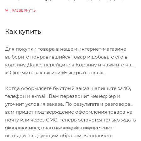
которым нужны материалы премиум-класса,
превосходная посадка и технологии, которые вы не
найдете больше нигде, новые шорты RBX - это
настоящий прорыв.
Как купить
Мягкая эластичная ткань в четырех направлениях
Для покупки товара в нашем интернет-магазине
и шарнирный дизайн обеспечивают идеальную
выберите понравившийся товар и добавьте его в
посадку, но реальный комфорт обеспечивается
корзину. Далее перейдите в Корзину и нажмите на
новым памперсом 3D. Он имеет предварительно
«Оформить заказ» или «Быстрый заказ».
отформованную форму, которая соответствует
изгибу вашего седла, уменьшая морщины и
Когда оформляете быстрый заказ, напишите ФИО,
горячие точки. Завершите его сверхмягким
телефон и e-mail. Вам перезвонит менеджер и
верхом, чтобы уменьшить трение, и вы получите
уточнит условия заказа. По результатам разговора
комфорт на весь день.
вам придет подтверждение оформления товара на
Эластичная ткань в четырех направлениях
почту или через СМС. Теперь останется только ждать
обеспечивает достаточный комфорт и мягкость в
Оформление заказа в стандартном режиме
доставки и радоваться новой покупке.
руке.
выглядит следующим образом. Заполняете