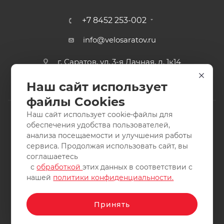
Размер XL: рост 173-180, обхват груди 104-109,
+7 8452 253-002
обхват талии 87-96, обхват бедер 111-119, длина
внутреннего шва 78.5
info@velosaratov.ru
г. Саратов, ул. 3-я Дачная, д. 1к14
Наш сайт использует
файлы Cookies
Наш сайт использует cookie-файлы для
обеспечения удобства пользователей,
анализа посещаемости и улучшения работы
2011-2026 © интернет-магазин спортивных товаров
сервиса. Продолжая использовать сайт, вы
ВелоСаратов. Не является публичной офертой. Все права
соглашаетесь
защищены. Заимствование материалов и фотографий
с
обработкой
этих данных в соответствии с
запрещено.
нашей
политики конфиденциальности.
Принять