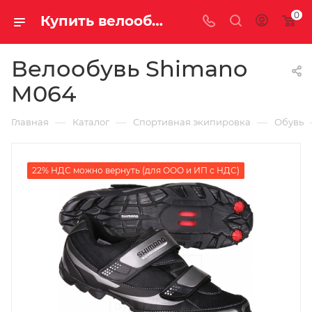
0
Купить велообувь shimano m064 у официального дилера за 3850.00000000 рублей
Велообувь Shimano
M064
—
—
—
Главная
Каталог
Спортивная экипировка
Обувь
22% НДС можно вернуть (для ООО и ИП с НДС)