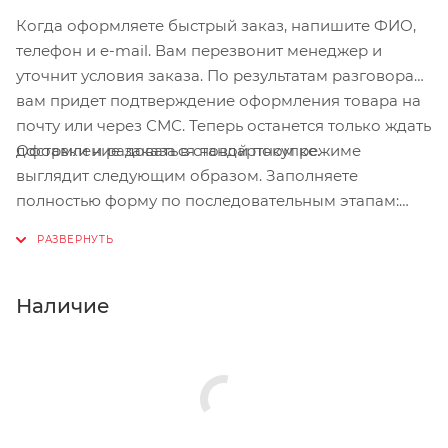
Когда оформляете быстрый заказ, напишите ФИО,
телефон и e-mail. Вам перезвонит менеджер и
уточнит условия заказа. По результатам разговора
вам придет подтверждение оформления товара на
почту или через СМС. Теперь останется только ждать
Оформление заказа в стандартном режиме
доставки и радоваться новой покупке.
выглядит следующим образом. Заполняете
полностью форму по последовательным этапам:
адрес, способ доставки, оплаты, данные о себе.
Советуем в комментарии к заказу написать
информацию, которая поможет курьеру вас найти.
Нажмите кнопку «Оформить заказ».
Наличие