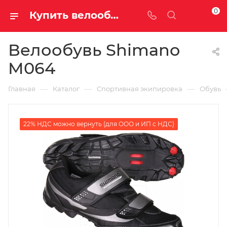
0
Купить велообувь shimano m064 у официального дилера за 3850.00000000 рублей
Велообувь Shimano
M064
—
—
—
Главная
Каталог
Спортивная экипировка
Обувь
22% НДС можно вернуть (для ООО и ИП с НДС)