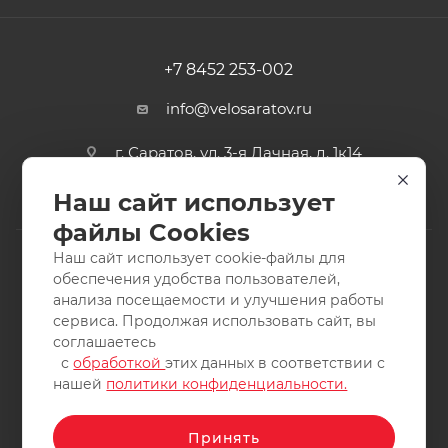
+7 8452 253-002
info@velosaratov.ru
г. Саратов, ул. 3-я Дачная, д. 1к14
Наш сайт использует
файлы Cookies
Наш сайт использует cookie-файлы для
обеспечения удобства пользователей,
анализа посещаемости и улучшения работы
2011-2026 © интернет-магазин спортивных товаров
сервиса. Продолжая использовать сайт, вы
ВелоСаратов. Не является публичной офертой. Все права
соглашаетесь
защищены. Заимствование материалов и фотографий
с
обработкой
этих данных в соответствии с
запрещено.
нашей
политики конфиденциальности.
Принять