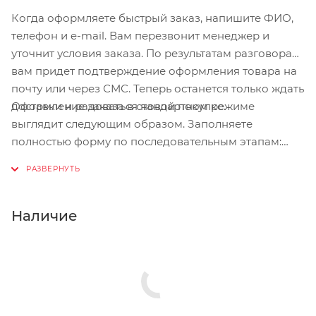
Когда оформляете быстрый заказ, напишите ФИО,
телефон и e-mail. Вам перезвонит менеджер и
уточнит условия заказа. По результатам разговора
вам придет подтверждение оформления товара на
почту или через СМС. Теперь останется только ждать
Оформление заказа в стандартном режиме
доставки и радоваться новой покупке.
выглядит следующим образом. Заполняете
полностью форму по последовательным этапам:
адрес, способ доставки, оплаты, данные о себе.
Советуем в комментарии к заказу написать
информацию, которая поможет курьеру вас найти.
Нажмите кнопку «Оформить заказ».
Наличие