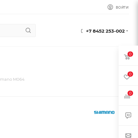
ВОЙТИ
+7 8452 253-002
0
0
imano M064
0