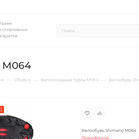
газин
 спортивных
осаратов
 M064
—
—
—
а
Обувь
Велосипедные туфли MTB
Велообувь Sh
)
Велообувь Shimano M064
Подробности