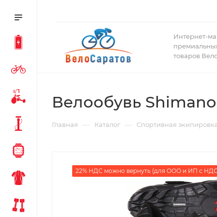
Интернет-ма
премиальных
товаров Вел
Велообувь Shimano
—
—
Главная
Каталог
Спортивная экипировк
22% НДС можно вернуть (для ООО и ИП с НДС