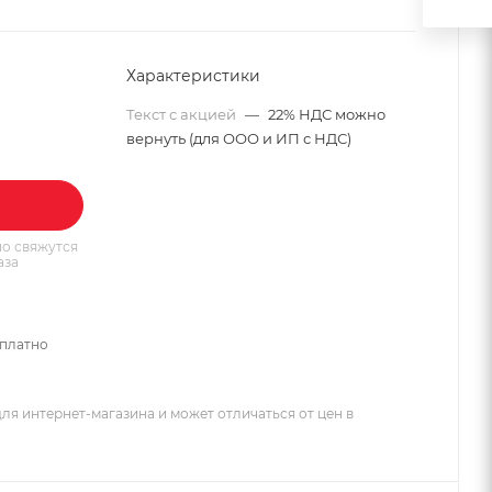
Характеристики
Текст с акцией
—
22% НДС можно
вернуть (для ООО и ИП с НДС)
о свяжутся
аза
сплатно
ля интернет-магазина и может отличаться от цен в