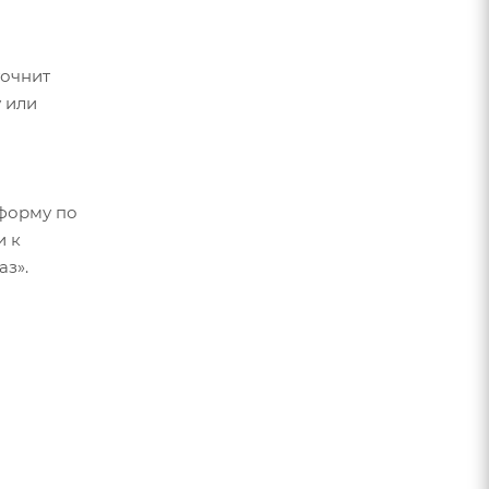
точнит
 или
форму по
и к
аз».