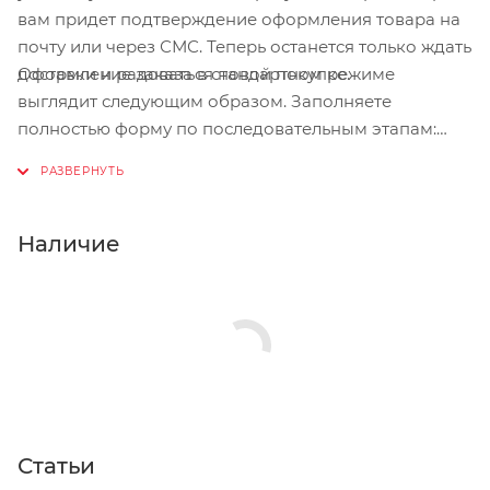
вам придет подтверждение оформления товара на
почту или через СМС. Теперь останется только ждать
Оформление заказа в стандартном режиме
доставки и радоваться новой покупке.
выглядит следующим образом. Заполняете
полностью форму по последовательным этапам:
адрес, способ доставки, оплаты, данные о себе.
Советуем в комментарии к заказу написать
информацию, которая поможет курьеру вас найти.
Нажмите кнопку «Оформить заказ».
Наличие
Статьи