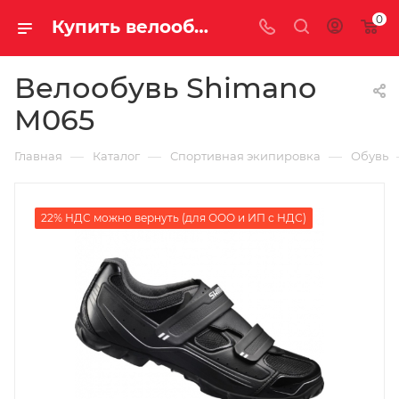
0
Купить велообувь shimano m065 у официального дилера за 5170.00000000 рублей
Велообувь Shimano
M065
—
—
—
Главная
Каталог
Спортивная экипировка
Обувь
22% НДС можно вернуть (для ООО и ИП с НДС)