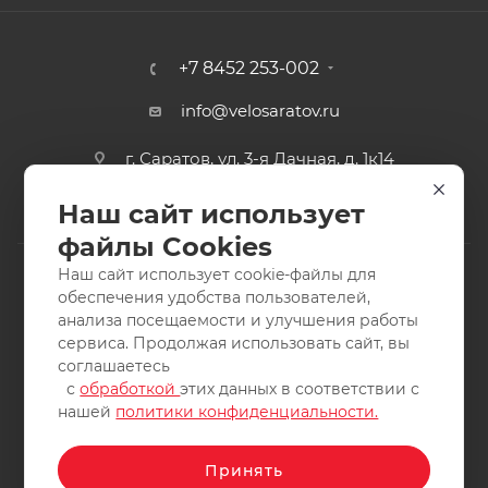
+7 8452 253-002
info@velosaratov.ru
г. Саратов, ул. 3-я Дачная, д. 1к14
Наш сайт использует
файлы Cookies
Наш сайт использует cookie-файлы для
обеспечения удобства пользователей,
анализа посещаемости и улучшения работы
2011-2026 © интернет-магазин спортивных товаров
сервиса. Продолжая использовать сайт, вы
ВелоСаратов. Не является публичной офертой. Все права
соглашаетесь
защищены. Заимствование материалов и фотографий
с
обработкой
этих данных в соответствии с
запрещено.
нашей
политики конфиденциальности.
Принять