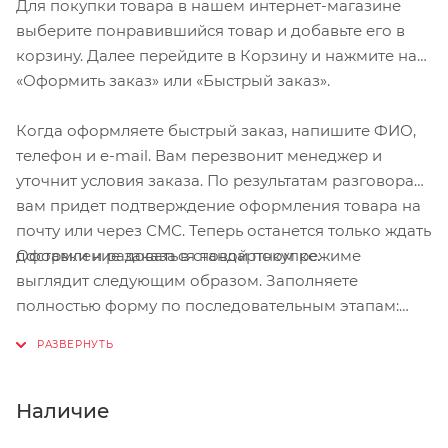
Для покупки товара в нашем интернет-магазине
ботинок: увеличенный объём колодки даёт
выберите понравившийся товар и добавьте его в
возможность надеть тёплые носки. Удобная
корзину. Далее перейдите в Корзину и нажмите на
шнуровка позволяет верхней части обуви плотно
«Оформить заказ» или «Быстрый заказ».
прилегать к ноге, а ремешок с липучкой
дополнительно закрепляет и шнурки, и обувь.
Когда оформляете быстрый заказ, напишите ФИО,
телефон и e-mail. Вам перезвонит менеджер и
Характеристики:
уточнит условия заказа. По результатам разговора
вам придет подтверждение оформления товара на
Предназначение: трейл; туризм; пешие прогулки
почту или через СМС. Теперь останется только ждать
Материалы: усиленная стекловолокном подошва из
Оформление заказа в стандартном режиме
доставки и радоваться новой покупке.
полиамида; резиновое покрытие вокруг шипов;
выглядит следующим образом. Заполняете
синтетическая кожа
полностью форму по последовательным этапам:
Сезон: весна/лето/осень
адрес, способ доставки, оплаты, данные о себе.
Размеры: 40-48
Советуем в комментарии к заказу написать
Вес: 796 гр.
информацию, которая поможет курьеру вас найти.
Особенности: ремешок на липучке, фиксирующий
Нажмите кнопку «Оформить заказ».
Наличие
шнуровку и ногу; колодка увеличенного объёма;
стандарт SPD