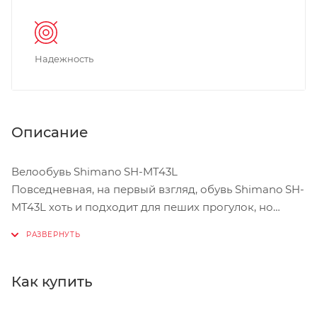
Надежность
Описание
Велообувь Shimano SH-MT43L
Повседневная, на первый взгляд, обувь Shimano SH-
MT43L хоть и подходит для пеших прогулок, но
предназначена для езды на велосипеде. Лучше
всего эти ботинки сочетаются с контактными
педалями PD-M540, PD-M324, а их подошва
умеренной жёсткости делает удобными как
Как купить
поездки, так и ходьбу. Прохладная погода может
испугать кого угодно, но только не владельца этих