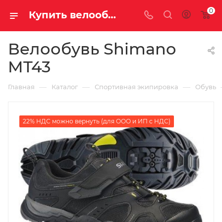
0
Купить велообувь shimano mt43 у официального дилера за 4250.00000000 рублей
Велообувь Shimano
MT43
—
—
—
Главная
Каталог
Спортивная экипировка
Обувь
22% НДС можно вернуть (для ООО и ИП с НДС)