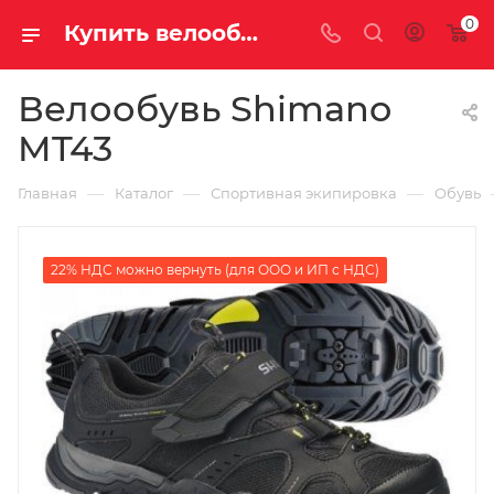
0
Купить велообувь shimano mt43 у официального дилера за 4250.00000000 рублей
Велообувь Shimano
MT43
—
—
—
Главная
Каталог
Спортивная экипировка
Обувь
22% НДС можно вернуть (для ООО и ИП с НДС)