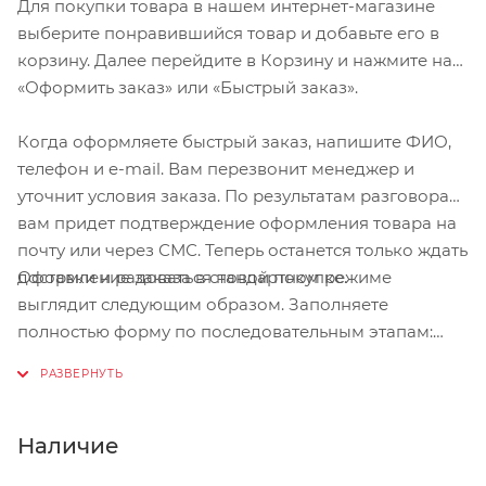
Для покупки товара в нашем интернет-магазине
ботинок: увеличенный объём колодки даёт
выберите понравившийся товар и добавьте его в
возможность надеть тёплые носки. Удобная
корзину. Далее перейдите в Корзину и нажмите на
шнуровка позволяет верхней части обуви плотно
«Оформить заказ» или «Быстрый заказ».
прилегать к ноге, а ремешок с липучкой
дополнительно закрепляет и шнурки, и обувь.
Когда оформляете быстрый заказ, напишите ФИО,
телефон и e-mail. Вам перезвонит менеджер и
Характеристики:
уточнит условия заказа. По результатам разговора
вам придет подтверждение оформления товара на
Предназначение: трейл; туризм; пешие прогулки
почту или через СМС. Теперь останется только ждать
Материалы: усиленная стекловолокном подошва из
Оформление заказа в стандартном режиме
доставки и радоваться новой покупке.
полиамида; резиновое покрытие вокруг шипов;
выглядит следующим образом. Заполняете
синтетическая кожа
полностью форму по последовательным этапам:
Сезон: весна/лето/осень
адрес, способ доставки, оплаты, данные о себе.
Размеры: 40-48
Советуем в комментарии к заказу написать
Вес: 796 гр.
информацию, которая поможет курьеру вас найти.
Особенности: ремешок на липучке, фиксирующий
Нажмите кнопку «Оформить заказ».
Наличие
шнуровку и ногу; колодка увеличенного объёма;
стандарт SPD