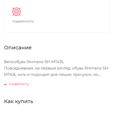
Надежность
Описание
Велообувь Shimano SH-MT43L
Повседневная, на первый взгляд, обувь Shimano SH-
MT43L хоть и подходит для пеших прогулок, но
предназначена для езды на велосипеде. Лучше
всего эти ботинки сочетаются с контактными
педалями PD-M540, PD-M324, а их подошва
умеренной жёсткости делает удобными как
Как купить
поездки, так и ходьбу. Прохладная погода может
испугать кого угодно, но только не владельца этих