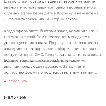
Для покупки товара в нашем интернет-магазине
ботинок: увеличенный объём колодки даёт
выберите понравившийся товар и добавьте его в
возможность надеть тёплые носки. Удобная
корзину. Далее перейдите в Корзину и нажмите на
шнуровка позволяет верхней части обуви плотно
«Оформить заказ» или «Быстрый заказ».
прилегать к ноге, а ремешок с липучкой
дополнительно закрепляет и шнурки, и обувь.
Когда оформляете быстрый заказ, напишите ФИО,
телефон и e-mail. Вам перезвонит менеджер и
Характеристики:
уточнит условия заказа. По результатам разговора
вам придет подтверждение оформления товара на
Предназначение: трейл; туризм; пешие прогулки
почту или через СМС. Теперь останется только ждать
Материалы: усиленная стекловолокном подошва из
Оформление заказа в стандартном режиме
доставки и радоваться новой покупке.
полиамида; резиновое покрытие вокруг шипов;
выглядит следующим образом. Заполняете
синтетическая кожа
полностью форму по последовательным этапам:
Сезон: весна/лето/осень
адрес, способ доставки, оплаты, данные о себе.
Размеры: 40-48
Советуем в комментарии к заказу написать
Вес: 796 гр.
информацию, которая поможет курьеру вас найти.
Особенности: ремешок на липучке, фиксирующий
Нажмите кнопку «Оформить заказ».
Наличие
шнуровку и ногу; колодка увеличенного объёма;
стандарт SPD