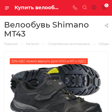
0
Купить велообувь shimano mt43 у официального дилера за 4250.00000000 рублей
Велообувь Shimano
MT43
—
—
—
Главная
Каталог
Спортивная экипировка
Обувь
22% НДС можно вернуть (для ООО и ИП с НДС)