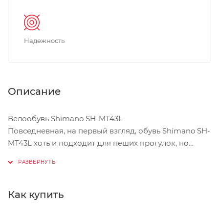
Надежность
Описание
Велообувь Shimano SH-MT43L
Повседневная, на первый взгляд, обувь Shimano SH-
MT43L хоть и подходит для пеших прогулок, но
предназначена для езды на велосипеде. Лучше
всего эти ботинки сочетаются с контактными
педалями PD-M540, PD-M324, а их подошва
умеренной жёсткости делает удобными как
Как купить
поездки, так и ходьбу. Прохладная погода может
испугать кого угодно, но только не владельца этих