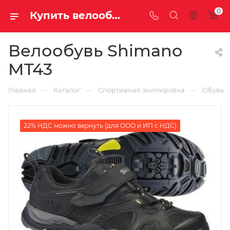
0
Купить велообувь shimano mt43 у официального дилера за 4250.00000000 рублей
Велообувь Shimano
MT43
—
—
—
Главная
Каталог
Спортивная экипировка
Обувь
22% НДС можно вернуть (для ООО и ИП с НДС)