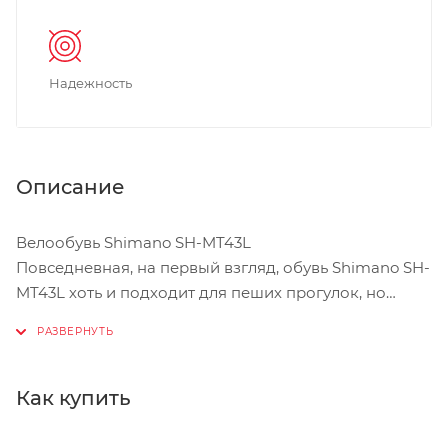
Надежность
Описание
Велообувь Shimano SH-MT43L
Повседневная, на первый взгляд, обувь Shimano SH-
MT43L хоть и подходит для пеших прогулок, но
предназначена для езды на велосипеде. Лучше
всего эти ботинки сочетаются с контактными
педалями PD-M540, PD-M324, а их подошва
умеренной жёсткости делает удобными как
Как купить
поездки, так и ходьбу. Прохладная погода может
испугать кого угодно, но только не владельца этих