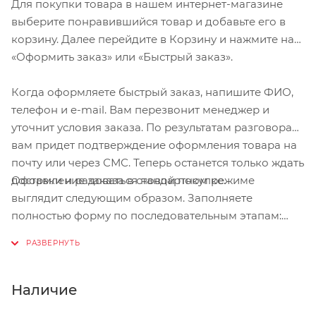
Для покупки товара в нашем интернет-магазине
ботинок: увеличенный объём колодки даёт
выберите понравившийся товар и добавьте его в
возможность надеть тёплые носки. Удобная
корзину. Далее перейдите в Корзину и нажмите на
шнуровка позволяет верхней части обуви плотно
«Оформить заказ» или «Быстрый заказ».
прилегать к ноге, а ремешок с липучкой
дополнительно закрепляет и шнурки, и обувь.
Когда оформляете быстрый заказ, напишите ФИО,
телефон и e-mail. Вам перезвонит менеджер и
Характеристики:
уточнит условия заказа. По результатам разговора
вам придет подтверждение оформления товара на
Предназначение: трейл; туризм; пешие прогулки
почту или через СМС. Теперь останется только ждать
Материалы: усиленная стекловолокном подошва из
Оформление заказа в стандартном режиме
доставки и радоваться новой покупке.
полиамида; резиновое покрытие вокруг шипов;
выглядит следующим образом. Заполняете
синтетическая кожа
полностью форму по последовательным этапам:
Сезон: весна/лето/осень
адрес, способ доставки, оплаты, данные о себе.
Размеры: 40-48
Советуем в комментарии к заказу написать
Вес: 796 гр.
информацию, которая поможет курьеру вас найти.
Особенности: ремешок на липучке, фиксирующий
Нажмите кнопку «Оформить заказ».
Наличие
шнуровку и ногу; колодка увеличенного объёма;
стандарт SPD