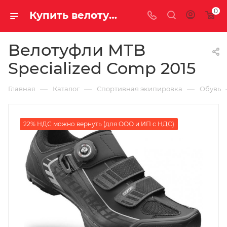
0
Купить велотуфли mtb specialized comp 2015 у официального дилера за 12690.00000000 рублей
Велотуфли MTB
Specialized Comp 2015
—
—
—
Главная
Каталог
Спортивная экипировка
Обувь
22% НДС можно вернуть (для ООО и ИП с НДС)