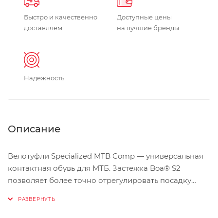
Быстро и качественно
Доступные цены
доставляем
на лучшие бренды
Надежность
Описание
Велотуфли Specialized MTB Comp — универсальная
контактная обувь для МТБ. Застежка Boa® S2
позволяет более точно отрегулировать посадку
ботинка, а жесткая нейлоновая подошва вместе с
резиновым протектором обеспечивает идеальное
сочетание мощного педалирования и сцепления с