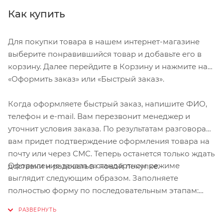
поверхностью.
Как купить
Подошва и стелька Body Geometry выравнивают
Для покупки товара в нашем интернет-магазине
положение бедра, колена и ступни, что повышает
выберите понравившийся товар и добавьте его в
производительность и комфорт
корзину. Далее перейдите в Корзину и нажмите на
—
«Оформить заказ» или «Быстрый заказ».
Литая нейлоновая подошва с резиновым
протектором обеспечивает умеренно-жесткое
Когда оформляете быстрый заказ, напишите ФИО,
педалирование и феноменальное сцепление:
телефон и e-mail. Вам перезвонит менеджер и
Индекс жесткости 6.0
уточнит условия заказа. По результатам разговора
—
вам придет подтверждение оформления товара на
Застежка Boa® S2 для микро-настройки на ходу
почту или через СМС. Теперь останется только ждать
—
Оформление заказа в стандартном режиме
доставки и радоваться новой покупке.
Жесткий литой носок для защиты пальцев и
выглядит следующим образом. Заполняете
долговечности ботинка
полностью форму по последовательным этапам:
—
адрес, способ доставки, оплаты, данные о себе.
Прошитый синтетический и сетчатый верх с
Советуем в комментарии к заказу написать
асимметричными стрепами для удобной посадки