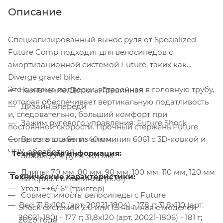
Описание
Специализированный вынос руля от Specialized
Future Comp подходит для велосипедов с
амортизационной системой Future, таких как
Diverge gravel bike.
Это система подвески, встроенная в головную трубу,
Назначение: Дорога, Гравийная
которая обеспечивает вертикальную податливость
Дизайн:Впереди
и, следовательно, больший комфорт при
Зажим рулевого управления: Future Shock
постоянной скорости. Прочный стержень Future
Comp изготовлен из алюминия 6061 с 3D-ковкой и
Высота штабеля: 40 мм
ЧПУ-обработкой.
Техническая информация:
Зажим для руля: 31,8 мм
Длины: 70 мм, 80 мм, 90 мм, 100 мм, 110 мм, 120 мм
Технические характеристики:
Материал: алюминий (6061)
Угол: ++6/-6° (триггер)
Совместимость: велосипеды с Future
Вес: 31,8х100 (арт. 20021-1804) - 178 г; 31,8х110 (арт.
Shock системой 2.0 или 1.5 начиная с моделей
20021-180) - 177 г; 31,8х120 (арт. 20021-1806) - 181 г;
2020 года