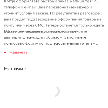
Когда оформляете быстрый заказ, напишите ФИО,
телефон и e-mail. Вам перезвонит менеджер и
уточнит условия заказа. По результатам разговора
вам придет подтверждение оформления товара на
почту или через СМС. Теперь останется только ждать
Оформление заказа в стандартном режиме
доставки и радоваться новой покупке.
выглядит следующим образом. Заполняете
полностью форму по последовательным этапам:
адрес, способ доставки, оплаты, данные о себе.
Советуем в комментарии к заказу написать
информацию, которая поможет курьеру вас найти.
Нажмите кнопку «Оформить заказ».
Наличие