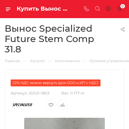
0
Купить Вынос Specialized Future Stem Comp 31.8 за рублей, а со скидкой
Вынос Specialized
Future Stem Comp
31.8
—
—
—
Главная
Каталог
Компоненты
Рулевое управлени
22% НДС можно вернуть (для ООО и ИП с НДС)
Артикул:
20021-1803
Вес:
0.177 кг.