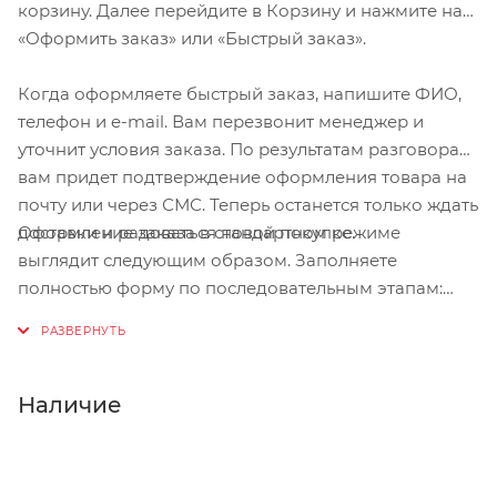
корзину. Далее перейдите в Корзину и нажмите на
крепятся на 4х болтах.
«Оформить заказ» или «Быстрый заказ».
Особенности: 3D-ковка, фрезеровка на станке с
ЧПУ из сплава 6061 с 4 болтами и съемной
Когда оформляете быстрый заказ, напишите ФИО,
передней панелью , также подходит для
телефон и e-mail. Вам перезвонит менеджер и
карбоновых рулей
уточнит условия заказа. По результатам разговора
вам придет подтверждение оформления товара на
почту или через СМС. Теперь останется только ждать
Оформление заказа в стандартном режиме
доставки и радоваться новой покупке.
выглядит следующим образом. Заполняете
полностью форму по последовательным этапам:
адрес, способ доставки, оплаты, данные о себе.
Советуем в комментарии к заказу написать
информацию, которая поможет курьеру вас найти.
Нажмите кнопку «Оформить заказ».
Наличие