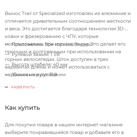
Вынос Trail от Specialized изготовлен из алюминия и
отличается удивительным соотношением жесткости
и веса. Это достигается благодаря технологии 3D-
ковки и фрезерованию с ЧПУ, которые
использовались при изготовлении. Это делает его
Приложение: Все горные, Эндуро
прочным и долговечным при использовании на
Рулевой зажим: 1 1/8"
горных велосипедах. Шток доступен в трех
Высота штабеля: 40 мм
вариантах длины и может использоваться с
карбоновыми рулями.
Зажим на руле: 31,8 мм
Длины: 40мм, 50мм, 60мм
Технические характеристики:
Вес: 31,8х50 (арт. 20118-1150) - 153 г; 31,8х40 (арт.
20118-1140) - 132 г
Как купить
Угол: ++6/-6° (откидной)
Материал: алюминий (6061)
Для покупки товара в нашем интернет-магазине
выберите понравившийся товар и добавьте его в
Совместим с рулями диаметром 31.8mm, которые