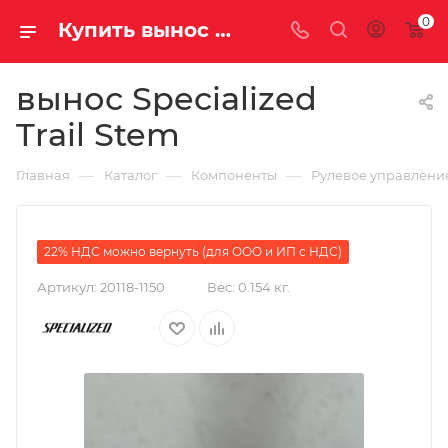
0
Купить вынос Specialized Trail Stem за рублей, а со скидкой
вынос Specialized
Trail Stem
—
—
—
Главная
Каталог
Компоненты
Рулевое управлени
22% НДС можно вернуть (для ООО и ИП с НДС)
Артикул:
20118-1150
Вес:
0.154 кг.