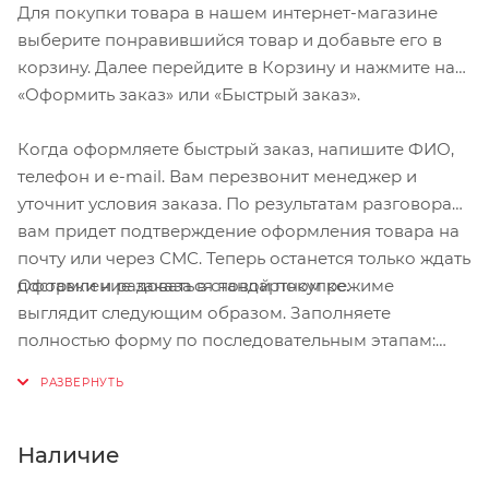
Для покупки товара в нашем интернет-магазине
выберите понравившийся товар и добавьте его в
корзину. Далее перейдите в Корзину и нажмите на
«Оформить заказ» или «Быстрый заказ».
Когда оформляете быстрый заказ, напишите ФИО,
телефон и e-mail. Вам перезвонит менеджер и
уточнит условия заказа. По результатам разговора
вам придет подтверждение оформления товара на
почту или через СМС. Теперь останется только ждать
Оформление заказа в стандартном режиме
доставки и радоваться новой покупке.
выглядит следующим образом. Заполняете
полностью форму по последовательным этапам:
адрес, способ доставки, оплаты, данные о себе.
Советуем в комментарии к заказу написать
информацию, которая поможет курьеру вас найти.
Нажмите кнопку «Оформить заказ».
Наличие