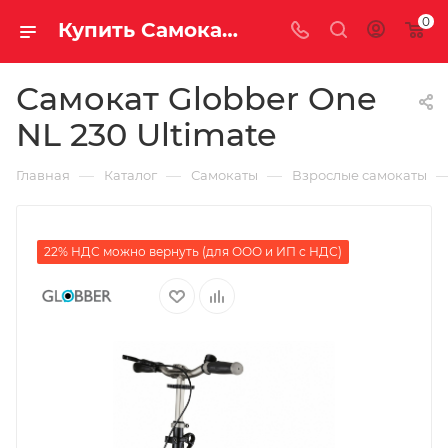
0
Купить Самокат Globber One NL 230 Ultimate за рублей, а со скидкой 14 460 руб.
Самокат Globber One
NL 230 Ultimate
—
—
—
Главная
Каталог
Самокаты
Взрослые самокаты
22% НДС можно вернуть (для ООО и ИП с НДС)