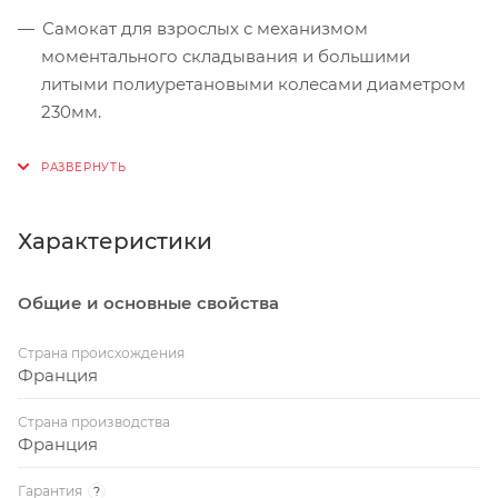
Самокат для взрослых с механизмом
моментального складывания и большими
литыми полиуретановыми колесами диаметром
230мм.
Самокат с ручным тормозом, звонком, широкой
рулевой стойкой и изогнутым рулем.
3 уровня высоты руля.
Характеристики
Общие и основные свойства
Страна происхождения
Франция
Страна производства
Франция
Гарантия
?