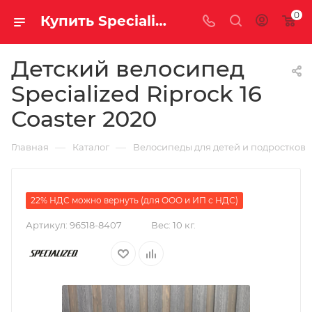
0
Купить Specialized Riprock 16 Coaster 2020 за рублей, а со скидкой 27 990 руб.
Детский велосипед
Specialized Riprock 16
Coaster 2020
—
—
Главная
Каталог
Велосипеды для детей и подростков
22% НДС можно вернуть (для ООО и ИП с НДС)
Артикул:
96518-8407
Вес:
10 кг.