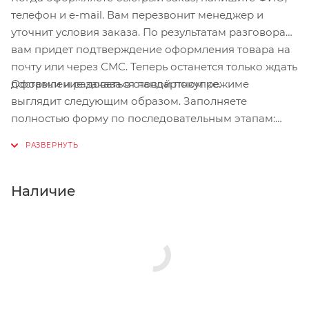
телефон и e-mail. Вам перезвонит менеджер и
уточнит условия заказа. По результатам разговора
вам придет подтверждение оформления товара на
почту или через СМС. Теперь останется только ждать
Оформление заказа в стандартном режиме
доставки и радоваться новой покупке.
выглядит следующим образом. Заполняете
полностью форму по последовательным этапам:
адрес, способ доставки, оплаты, данные о себе.
Советуем в комментарии к заказу написать
информацию, которая поможет курьеру вас найти.
Нажмите кнопку «Оформить заказ».
Наличие