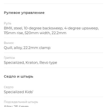
Рулевое управление
Руль
BMX, steel, 10-degree backsweep, 4-degree upsweep,
115mm rise, 520mm width, 22.2mm
Вынос
Quill, alloy, 22.2mm clamp
Грипсы
Specialized, Kraton, Revo type
Седло и штырь
Седло
Specialized Kids'
Подседельный штырь
Alloy, 25.4mm