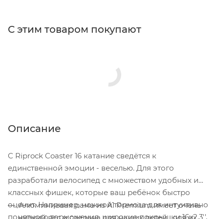
С этим товаром покупают
Описание
С Riprock Coaster 16 катание сведётся к
единственной эмоции - веселью. Для этого
разработали велосипед с множеством удобных и
классных фишек, которые ваш ребёнок быстро
оценит. Например, ножной тормоза для интуитивно
Алюминиевая рама из A1 Premium имеет очень
понятного торможения, широкие покрышки 16x2.3'',
низкий вес и сделана для наших детей, для их