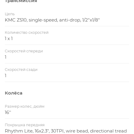
Трансмиссия
Цепь
KMC Z510, single-speed, anti-drop, 1/2"x1/8"
Количество скоростей
1 x 1
Скоростей спереди
1
Скоростей сзади
1
Колёса
Размер колес, дюйм
16''
Покрышка передняя
Rhythm Lite, 16x2.3", 30TPI, wire bead, directional tread