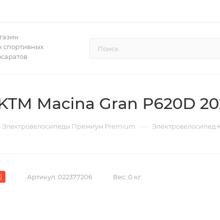
газин
 спортивных
осаратов
KTM Macina Gran P620D 2
—
Электровелосипеды Премиум Premium
Электровелосипед 
)
Артикул:
022377206
Вес:
0 кг.