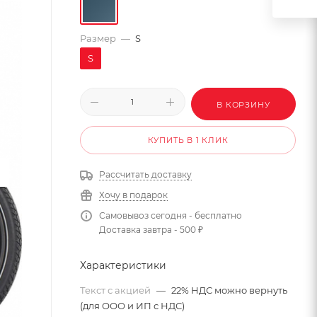
Размер
—
S
S
В КОРЗИНУ
КУПИТЬ В 1 КЛИК
Рассчитать доставку
Хочу в подарок
Самовывоз сегодня - бесплатно
Доставка завтра - 500 ₽
Характеристики
Текст с акцией
—
22% НДС можно вернуть
(для ООО и ИП с НДС)