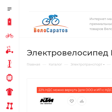
Интернет-ма
премиальных
товаров Вел
Электровелосипед 
—
—
—
Главная
Каталог
Электротранспорт
22% НДС можно вернуть (для ООО и ИП с НДС