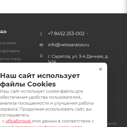
ЩЬ
+7 8452 253-002
я оплаты
info@velosaratov.ru
я доставки
г. Саратов, ул. 3-я Дачная, д.
ия на товар
1к14
-ответ
Наш сайт использует
файлы Cookies
Наш сайт использует cookie-файлы для
обеспечения удобства пользователей,
анализа посещаемости и улучшения работы
сервиса. Продолжая использовать сайт, вы
соглашаетесь
с
обработкой
этих данных в соответствии с
щищены. Заимствование материалов и фотографий запрещено.