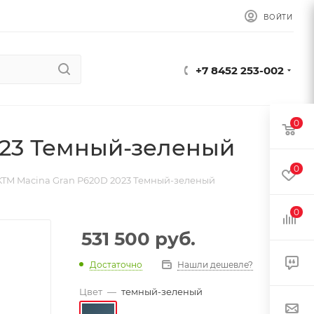
ВОЙТИ
+7 8452 253-002
0
023 Темный-зеленый
0
KTM Macina Gran P620D 2023 Темный-зеленый
0
531 500
руб.
Достаточно
Нашли дешевле?
Цвет
—
темный-зеленый